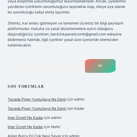
veya araştırma yükümlülüğümüz bulunmamaktadır. Ancak, üyelerimiz
yazdıkları içeriklerin sorumluluğunu taşımakta olup, siteye üye olarak
bu sorumluluğu kabul etmiş sayılırlar.
Sitemiz, kar amacı gütmeyen ve tamamen ücretsiz bir bilgi paylaşım
platformudur. Hukuka ve yasal düzenlemelere aykırı olduğunu
düşündüğünüz içerikleri,
backlinkpanelicomtr@gmail.com
adresine
bildirmeniz halinde, ilgili içerikler yasal süre içerisinde sitemizden
kaldırılacaktır.
Arama
SON YORUMLAR
Tavada Pişen Yumurtaya Ne Denir
için
admin
Tavada Pişen Yumurtaya Ne Denir
için
Kader
Imar Ücreti Ne Kadar
için
admin
Imar Ücreti Ne Kadar
için
Nehir
Aslan Burcu En Çok Neyi Sever
için
admin