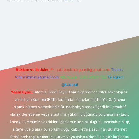
ris.com/
betexper güvenilir mi
elexbetgiris.org
Reklam ve İletişim:
E-mail:
backlinkpaneli@gmail.com
Teams:
forumhizmeti@gmail.com
Whatsapp: 0262 606 0 726
Telegram:
@karabul
Yasal Uyarı:
Sitemiz, 5651 Sayılı Kanun gereğince Bilgi Teknolojileri
ve İletişim Kurumu (BTK) tarafından onaylanmış bir Yer Sağlayıcı
olarak hizmet vermektedir. Bu nedenle, sitedeki içerikleri proaktif
olarak denetleme veya araştırma yükümlülüğümüz bulunmamaktadır.
Ancak, üyelerimiz yazdıkları içeriklerin sorumluluğunu taşımakta olup,
siteye üye olarak bu sorumluluğu kabul etmiş sayılırlar. Bu internet
sitesi, herhangi bir marka, kurum veya şahıs şirketi ile hiçbir bağlantısı