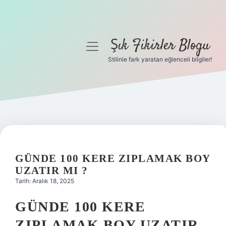
Şık Fikirler Blogu
menüyü
aç
Stilinle fark yaratan eğlenceli bilgiler!
Anasayfa
Gizlilik Politikası
Yasal Uyarı
Hakkımızda
GÜNDE 100 KERE ZIPLAMAK BOY
UZATIR MI ?
Tarih: Aralık 18, 2025
GÜNDE 100 KERE
ZIPLAMAK BOY UZATIR