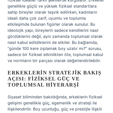
fiziksel idealler farklı şekillerde kurgulanır. Erkekler
genellikle güçlü ve yüksek fiziksel standartlara
sahip bireyler olarak teşvik edilirken, kadınların
ideali daha çok zarif, uyumlu ve toplumla
etkileşimde bulunan figürler olarak sunulur. Bu
ideolojik yapı, bireylerin sadece kendilerini nasıl
gördüklerini değil, aynı zamanda toplumsal olarak
nasıl kabul edildiklerini de etkiler. Bu bağlamda,
“günde 100 kere zıplamak boy uzatır mı?” sorusu,
sadece bir fiziksel etkinlikten öte, toplumsal kabul
ve normların bir parçası olarak değerlendirilebilir.
ERKEKLERIN STRATEJIK BAKIŞ
AÇISI: FIZIKSEL GÜÇ VE
TOPLUMSAL HIYERARŞI
Siyaset biliminden bakıldığında, erkeklerin fiziksel
gelişimi genellikle güç, egemenlik ve strateji ile
ilişkilendirilir. Boy uzunluğu, güç ve prestijle ilişkili