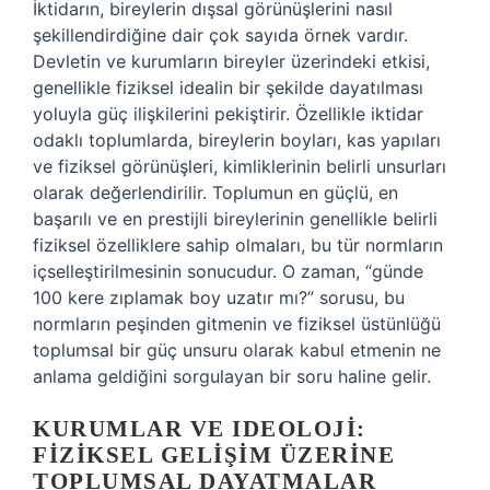
İktidarın, bireylerin dışsal görünüşlerini nasıl
şekillendirdiğine dair çok sayıda örnek vardır.
Devletin ve kurumların bireyler üzerindeki etkisi,
genellikle fiziksel idealin bir şekilde dayatılması
yoluyla güç ilişkilerini pekiştirir. Özellikle iktidar
odaklı toplumlarda, bireylerin boyları, kas yapıları
ve fiziksel görünüşleri, kimliklerinin belirli unsurları
olarak değerlendirilir. Toplumun en güçlü, en
başarılı ve en prestijli bireylerinin genellikle belirli
fiziksel özelliklere sahip olmaları, bu tür normların
içselleştirilmesinin sonucudur. O zaman, “günde
100 kere zıplamak boy uzatır mı?” sorusu, bu
normların peşinden gitmenin ve fiziksel üstünlüğü
toplumsal bir güç unsuru olarak kabul etmenin ne
anlama geldiğini sorgulayan bir soru haline gelir.
KURUMLAR VE IDEOLOJI:
FIZIKSEL GELIŞIM ÜZERINE
TOPLUMSAL DAYATMALAR