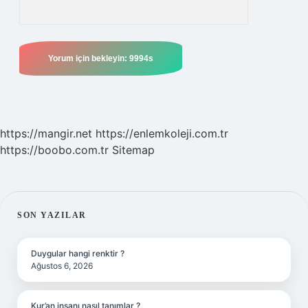
https://mangir.net
https://enlemkoleji.com.tr
https://boobo.com.tr
Sitemap
SIDEBAR
SON YAZILAR
Duygular hangi renktir ?
Ağustos 6, 2026
Kur’an insanı nasıl tanımlar ?