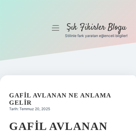
Şık Fikirler Blogu
menüyü
aç
Stilinle fark yaratan eğlenceli bilgiler!
Anasayfa
Gizlilik Politikası
Yasal Uyarı
Hakkımızda
GAFIL AVLANAN NE ANLAMA
GELIR
Tarih: Temmuz 20, 2025
GAFIL AVLANAN