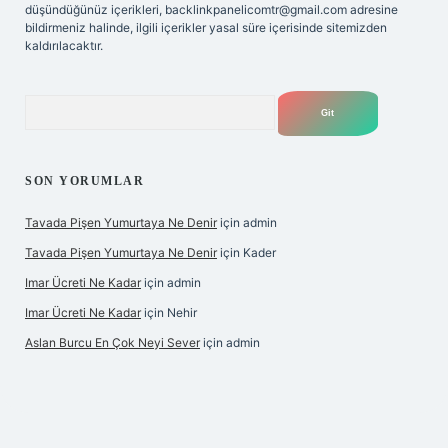
düşündüğünüz içerikleri,
backlinkpanelicomtr@gmail.com
adresine
bildirmeniz halinde, ilgili içerikler yasal süre içerisinde sitemizden
kaldırılacaktır.
Arama
SON YORUMLAR
Tavada Pişen Yumurtaya Ne Denir
için
admin
Tavada Pişen Yumurtaya Ne Denir
için
Kader
Imar Ücreti Ne Kadar
için
admin
Imar Ücreti Ne Kadar
için
Nehir
Aslan Burcu En Çok Neyi Sever
için
admin