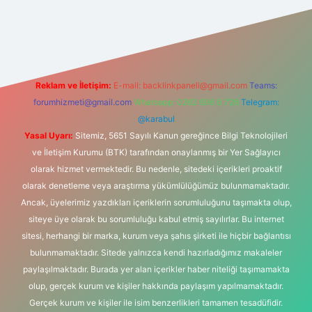
s.com/
betexper güvenilir mi
elexbetgiris.org
Reklam ve İletişim:
E-mail:
backlinkpaneli@gmail.com
Teams:
forumhizmeti@gmail.com
Whatsapp: 0262 606 0 726
Telegram:
@karabul
Yasal Uyarı:
Sitemiz, 5651 Sayılı Kanun gereğince Bilgi Teknolojileri
ve İletişim Kurumu (BTK) tarafından onaylanmış bir Yer Sağlayıcı
olarak hizmet vermektedir. Bu nedenle, sitedeki içerikleri proaktif
olarak denetleme veya araştırma yükümlülüğümüz bulunmamaktadır.
Ancak, üyelerimiz yazdıkları içeriklerin sorumluluğunu taşımakta olup,
siteye üye olarak bu sorumluluğu kabul etmiş sayılırlar. Bu internet
sitesi, herhangi bir marka, kurum veya şahıs şirketi ile hiçbir bağlantısı
bulunmamaktadır. Sitede yalnızca kendi hazırladığımız makaleler
paylaşılmaktadır. Burada yer alan içerikler haber niteliği taşımamakta
olup, gerçek kurum ve kişiler hakkında paylaşım yapılmamaktadır.
Gerçek kurum ve kişiler ile isim benzerlikleri tamamen tesadüfidir.