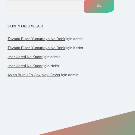
Arama
SON YORUMLAR
Tavada Pişen Yumurtaya Ne Denir
için
admin
Tavada Pişen Yumurtaya Ne Denir
için
Kader
Imar Ücreti Ne Kadar
için
admin
Imar Ücreti Ne Kadar
için
Nehir
Aslan Burcu En Çok Neyi Sever
için
admin
iris.com/
betexper güvenilir mi
elexbetgiris.org