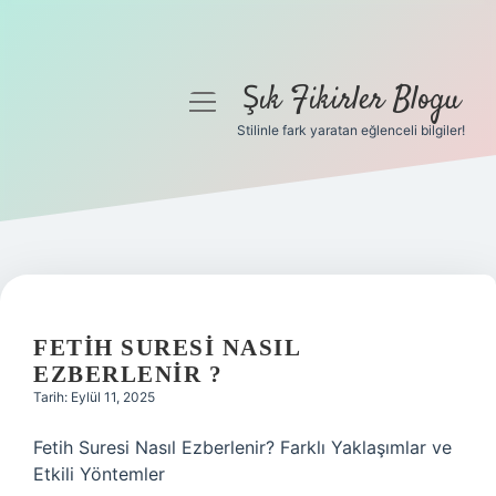
Şık Fikirler Blogu
menüyü
aç
Stilinle fark yaratan eğlenceli bilgiler!
Anasayfa
Gizlilik Politikası
Yasal Uyarı
Hakkımızda
FETIH SURESI NASIL
EZBERLENIR ?
Tarih: Eylül 11, 2025
Fetih Suresi Nasıl Ezberlenir? Farklı Yaklaşımlar ve
Etkili Yöntemler