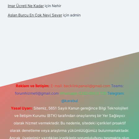
Imar Ücreti Ne Kadar
için
Nehir
Aslan Burcu En Çok Neyi Sever
için
admin
om/
betexper güvenilir mi
elexbetgiris.org
Reklam ve İletişim:
E-mail:
backlinkpaneli@gmail.com
Teams:
forumhizmeti@gmail.com
Whatsapp: 0262 606 0 726
Telegram:
@karabul
Yasal Uyarı:
Sitemiz, 5651 Sayılı Kanun gereğince Bilgi Teknolojileri
ve İletişim Kurumu (BTK) tarafından onaylanmış bir Yer Sağlayıcı
olarak hizmet vermektedir. Bu nedenle, sitedeki içerikleri proaktif
olarak denetleme veya araştırma yükümlülüğümüz bulunmamaktadır.
Ancak, üyelerimiz yazdıkları içeriklerin sorumluluğunu taşımakta olup,