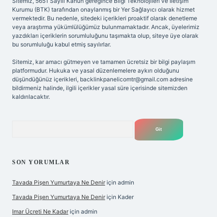
Sitemiz, 5651 Sayılı Kanun gereğince Bilgi Teknolojileri ve İletişim
Kurumu (BTK) tarafından onaylanmış bir Yer Sağlayıcı olarak hizmet
vermektedir. Bu nedenle, sitedeki içerikleri proaktif olarak denetleme
veya araştırma yükümlülüğümüz bulunmamaktadır. Ancak, üyelerimiz
yazdıkları içeriklerin sorumluluğunu taşımakta olup, siteye üye olarak
bu sorumluluğu kabul etmiş sayılırlar.
Sitemiz, kar amacı gütmeyen ve tamamen ücretsiz bir bilgi paylaşım
platformudur. Hukuka ve yasal düzenlemelere aykırı olduğunu
düşündüğünüz içerikleri,
backlinkpanelicomtr@gmail.com
adresine
bildirmeniz halinde, ilgili içerikler yasal süre içerisinde sitemizden
kaldırılacaktır.
Arama
SON YORUMLAR
Tavada Pişen Yumurtaya Ne Denir
için
admin
Tavada Pişen Yumurtaya Ne Denir
için
Kader
Imar Ücreti Ne Kadar
için
admin