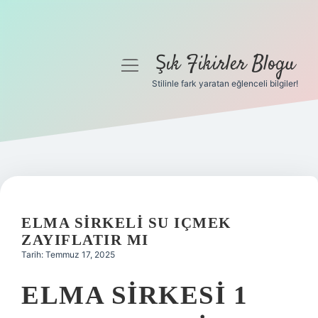
Şık Fikirler Blogu
menüyü
aç
Stilinle fark yaratan eğlenceli bilgiler!
Anasayfa
Gizlilik Politikası
Yasal Uyarı
Hakkımızda
ELMA SIRKELI SU IÇMEK
ZAYIFLATIR MI
Tarih: Temmuz 17, 2025
ELMA SIRKESI 1