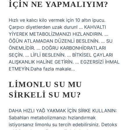
IÇIN NE YAPMALIYIM?
Hızlı ve kalıcı kilo vermek için 10 altın ipucu.
Çarpıcı diyetlerden uzak durun! … KAHVALTI
YİYEREK METABOLİZMANIZI HIZLANDIRIN. …
ÖĞÜN ATLAMADAN DÜZENLİ BESLENİN. … SU
ÖNEMLİDİR. … DOĞRU KARBONHİDRATLARI
SEÇİN. … LİFLİ BESLENİN. … BİTKİSEL ÇAYLARI
ALIŞKANLIK HALİNE GETİRİN. … EGZERSİZİ İHMAL
ETMEYİN.Daha fazla makale…
LIMONLU SU MU
SIRKELI SU MU?
DAHA HIZLI YAĞ YAKMAK İÇİN SİRKE KULLANIN:
Sabahları metabolizmanızı hızlandırmak
istiyorsanız limonlu su tercih edebilirsiniz. Detoks