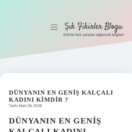
Şık Fikirler Blogu
menüyü
aç
Stilinle fark yaratan eğlenceli bilgiler!
Anasayfa
Gizlilik Politikası
Yasal Uyarı
Hakkımızda
DÜNYANIN EN GENIŞ KALÇALI
KADINI KIMDIR ?
Tarih: Mart 28, 2026
DÜNYANIN EN GENIŞ
KALÇALI KADINI