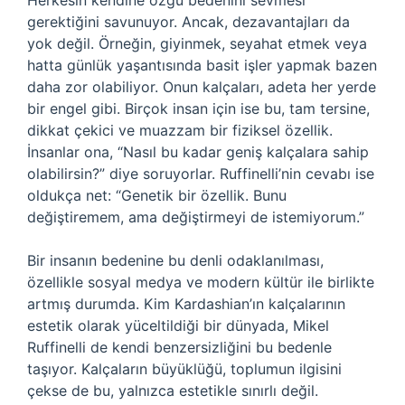
Herkesin kendine özgü bedenini sevmesi
gerektiğini savunuyor. Ancak, dezavantajları da
yok değil. Örneğin, giyinmek, seyahat etmek veya
hatta günlük yaşantısında basit işler yapmak bazen
daha zor olabiliyor. Onun kalçaları, adeta her yerde
bir engel gibi. Birçok insan için ise bu, tam tersine,
dikkat çekici ve muazzam bir fiziksel özellik.
İnsanlar ona, “Nasıl bu kadar geniş kalçalara sahip
olabilirsin?” diye soruyorlar. Ruffinelli’nin cevabı ise
oldukça net: “Genetik bir özellik. Bunu
değiştiremem, ama değiştirmeyi de istemiyorum.”
Bir insanın bedenine bu denli odaklanılması,
özellikle sosyal medya ve modern kültür ile birlikte
artmış durumda. Kim Kardashian’ın kalçalarının
estetik olarak yüceltildiği bir dünyada, Mikel
Ruffinelli de kendi benzersizliğini bu bedenle
taşıyor. Kalçaların büyüklüğü, toplumun ilgisini
çekse de bu, yalnızca estetikle sınırlı değil.