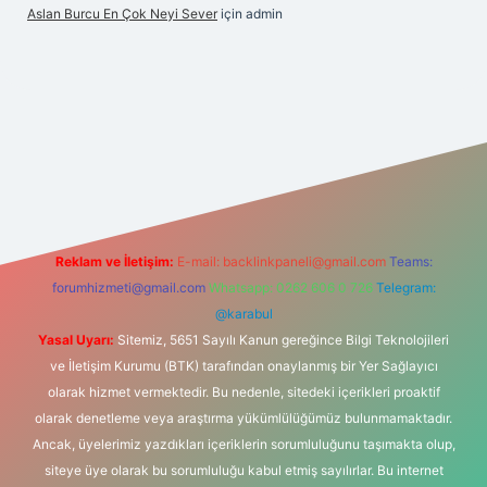
Aslan Burcu En Çok Neyi Sever
için
admin
tps://hiltonbet-giris.com/
betexper güvenilir mi
elexbetgiris.
Reklam ve İletişim:
E-mail:
backlinkpaneli@gmail.com
Teams:
forumhizmeti@gmail.com
Whatsapp: 0262 606 0 726
Telegram:
@karabul
Yasal Uyarı:
Sitemiz, 5651 Sayılı Kanun gereğince Bilgi Teknolojileri
ve İletişim Kurumu (BTK) tarafından onaylanmış bir Yer Sağlayıcı
olarak hizmet vermektedir. Bu nedenle, sitedeki içerikleri proaktif
olarak denetleme veya araştırma yükümlülüğümüz bulunmamaktadır.
Ancak, üyelerimiz yazdıkları içeriklerin sorumluluğunu taşımakta olup,
siteye üye olarak bu sorumluluğu kabul etmiş sayılırlar. Bu internet