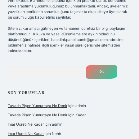
vermektedir. Bu nedenle, sitedeki içerikleri proaktif olarak denetleme
veya araştırma yükümlülüğümüz bulunmamaktadır. Ancak, üyelerimiz
yazdıkları içeriklerin sorumluluğunu taşımakta olup, siteye üye olarak
bu sorumluluğu kabul etmiş sayılırlar.
Sitemiz, kar amacı gütmeyen ve tamamen ücretsiz bir bilgi paylaşım
platformudur. Hukuka ve yasal düzenlemelere aykırı olduğunu
düşündüğünüz içerikleri,
backlinkpanelicomtr@gmail.com
adresine
bildirmeniz halinde, ilgili içerikler yasal süre içerisinde sitemizden
kaldırılacaktır.
Arama
SON YORUMLAR
Tavada Pişen Yumurtaya Ne Denir
için
admin
Tavada Pişen Yumurtaya Ne Denir
için
Kader
Imar Ücreti Ne Kadar
için
admin
Imar Ücreti Ne Kadar
için
Nehir