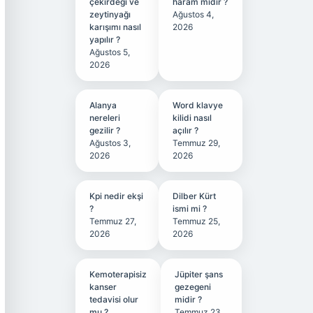
çekirdeği ve
haram mıdır ?
zeytinyağı
Ağustos 4,
karışımı nasıl
2026
yapılır ?
Ağustos 5,
2026
Alanya
Word klavye
nereleri
kilidi nasıl
gezilir ?
açılır ?
Ağustos 3,
Temmuz 29,
2026
2026
Kpi nedir ekşi
Dilber Kürt
?
ismi mi ?
Temmuz 27,
Temmuz 25,
2026
2026
Kemoterapisiz
Jüpiter şans
kanser
gezegeni
tedavisi olur
midir ?
mu ?
Temmuz 23,