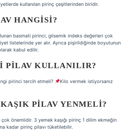
etlerde kullanılan pirinç çeşitlerinden biridir.
AV HANGISI?
unan basmati pirinci, glisemik indeks değerleri çok
yet listelerinde yer alır. Ayrıca pişirildiğinde boyutunun
larak kabul edilir.
 PILAV KULLANILIR?
gi pirinci tercih etmeli?
Kilo vermek istiyorsanız
KAŞIK PILAV YENMELI?
ı çok önemlidir. 3 yemek kaşığı pirinç 1 dilim ekmeğin
a kadar pirinç pilavı tüketilebilir.