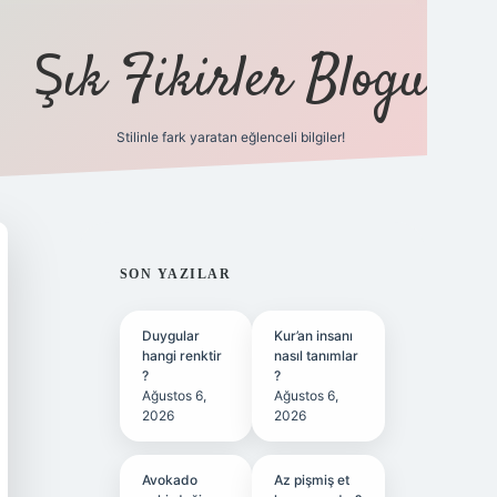
Şık Fikirler Blogu
Stilinle fark yaratan eğlenceli bilgiler!
https://hiltonbet-giris.co
SIDEBAR
SON YAZILAR
Duygular
Kur’an insanı
hangi renktir
nasıl tanımlar
?
?
Ağustos 6,
Ağustos 6,
2026
2026
Avokado
Az pişmiş et