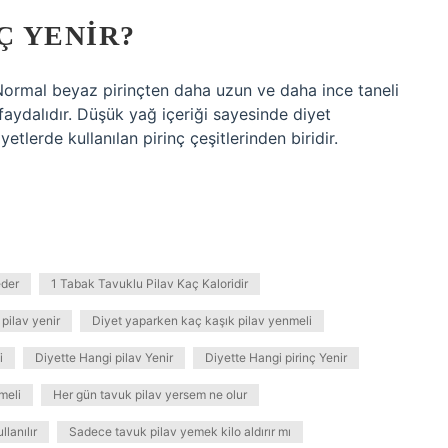
Ç YENIR?
r. Normal beyaz pirinçten daha uzun ve daha ince taneli
 faydalıdır. Düşük yağ içeriği sayesinde diyet
etlerde kullanılan pirinç çeşitlerinden biridir.
eder
1 Tabak Tavuklu Pilav Kaç Kaloridir
pilav yenir
Diyet yaparken kaç kaşık pilav yenmeli
i
Diyette Hangi pilav Yenir
Diyette Hangi pirinç Yenir
meli
Her gün tavuk pilav yersem ne olur
llanılır
Sadece tavuk pilav yemek kilo aldırır mı