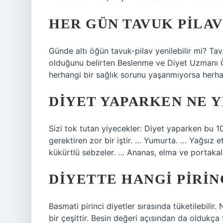
HER GÜN TAVUK PILA
Günde altı öğün tavuk-pilav yenilebilir mi? Tav
olduğunu belirten Beslenme ve Diyet Uzmanı Öv
herhangi bir sağlık sorunu yaşanmıyorsa herha
DIYET YAPARKEN NE 
Sizi tok tutan yiyecekler: Diyet yaparken bu 10
gerektiren zor bir iştir. … Yumurta. … Yağsız et
kükürtlü sebzeler. … Ananas, elma ve portaka
DIYETTE HANGI PIRIN
Basmati pirinci diyetler sırasında tüketilebili
bir çeşittir. Besin değeri açısından da oldukça