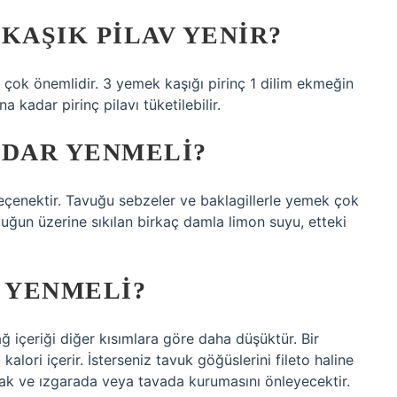
KAŞIK PILAV YENIR?
ı çok önemlidir. 3 yemek kaşığı pirinç 1 dilim ekmeğin
a kadar pirinç pilavı tüketilebilir.
ADAR YENMELI?
seçenektir. Tavuğu sebzeler ve baklagillerle yemek çok
vuğun üzerine sıkılan birkaç damla limon suyu, etteki
 YENMELI?
 içeriği diğer kısımlara göre daha düşüktür. Bir
lori içerir. İsterseniz tavuk göğüslerini fileto haline
cak ve ızgarada veya tavada kurumasını önleyecektir.