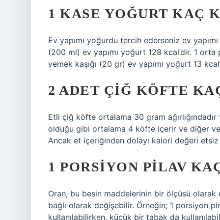
1 KASE YOĞURT KAÇ 
Ev yapımı yoğurdu tercih ederseniz ev yapımı 
(200 ml) ev yapımı yoğurt 128 kcal’dir. 1 orta 
yemek kaşığı (20 gr) ev yapımı yoğurt 13 kcal’
2 ADET ÇIĞ KÖFTE KA
Etli çiğ köfte ortalama 30 gram ağırlığındadır 
olduğu gibi ortalama 4 köfte içerir ve diğer ve
Ancak et içeriğinden dolayı kalori değeri etsi
1 PORSIYON PILAV KA
Oran, bu besin maddelerinin bir ölçüsü olarak 
bağlı olarak değişebilir. Örneğin; 1 porsiyon 
kullanılabilirken, küçük bir tabak da kullanılabil