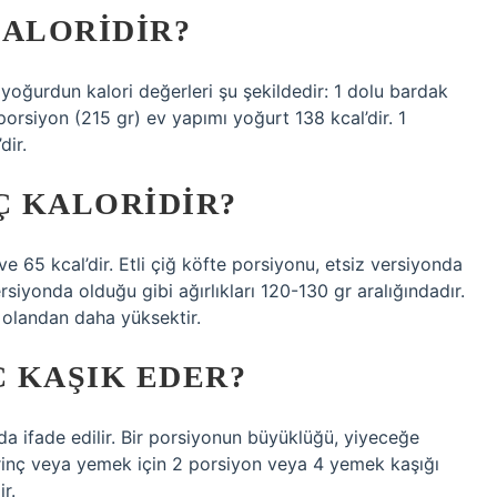
KALORIDIR?
yoğurdun kalori değerleri şu şekildedir: 1 dolu bardak
porsiyon (215 gr) ev yapımı yoğurt 138 kcal’dir. 1
dir.
Ç KALORIDIR?
ve 65 kcal’dir. Etli çiğ köfte porsiyonu, etsiz versiyonda
rsiyonda olduğu gibi ağırlıkları 120-130 gr aralığındadır.
z olandan daha yüksektir.
Ç KAŞIK EDER?
da ifade edilir. Bir porsiyonun büyüklüğü, yiyeceğe
pirinç veya yemek için 2 porsiyon veya 4 yemek kaşığı
ir.