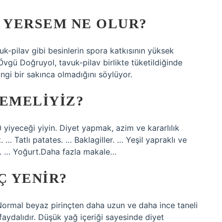
V YERSEM NE OLUR?
uk-pilav gibi besinlerin spora katkısının yüksek
gü Doğruyol, tavuk-pilav birlikte tüketildiğinde
ngi bir sakınca olmadığını söylüyor.
YEMELIYIZ?
 yiyeceği yiyin. Diyet yapmak, azim ve kararlılık
. … Tatlı patates. … Baklagiller. … Yeşil yapraklı ve
l. … Yoğurt.Daha fazla makale…
Ç YENIR?
r. Normal beyaz pirinçten daha uzun ve daha ince taneli
 faydalıdır. Düşük yağ içeriği sayesinde diyet