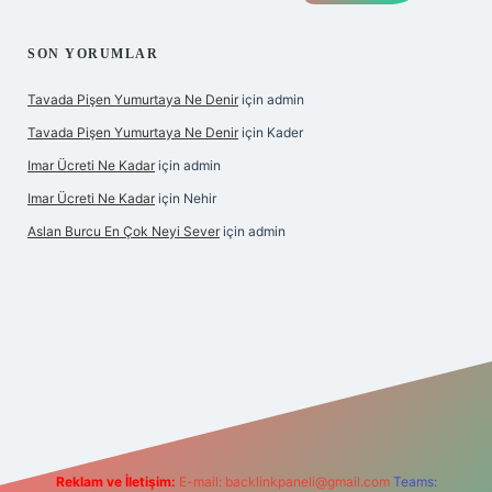
SON YORUMLAR
Tavada Pişen Yumurtaya Ne Denir
için
admin
Tavada Pişen Yumurtaya Ne Denir
için
Kader
Imar Ücreti Ne Kadar
için
admin
Imar Ücreti Ne Kadar
için
Nehir
Aslan Burcu En Çok Neyi Sever
için
admin
is.com/
betexper güvenilir mi
elexbetgiris.org
Reklam ve İletişim:
E-mail:
backlinkpaneli@gmail.com
Teams: