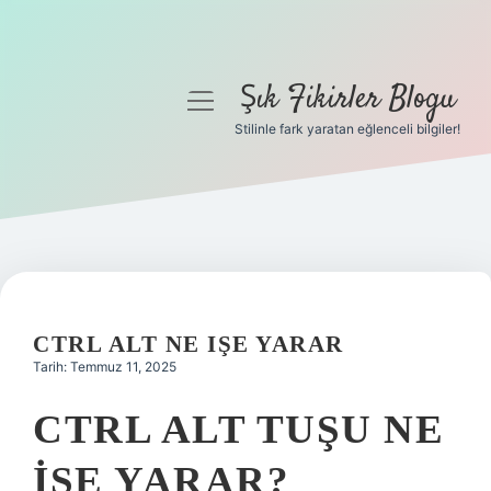
Şık Fikirler Blogu
menüyü
aç
Stilinle fark yaratan eğlenceli bilgiler!
Anasayfa
Gizlilik Politikası
Yasal Uyarı
Hakkımızda
CTRL ALT NE IŞE YARAR
Tarih: Temmuz 11, 2025
CTRL ALT TUŞU NE
IŞE YARAR?