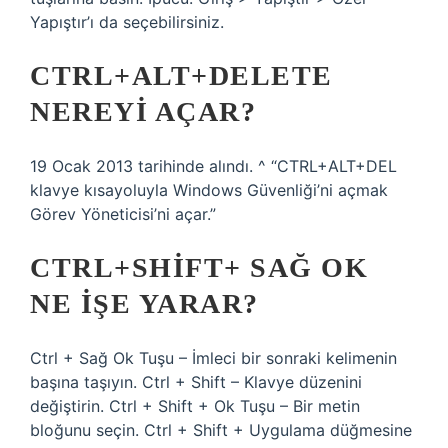
Yapıştır’ı da seçebilirsiniz.
CTRL+ALT+DELETE
NEREYI AÇAR?
19 Ocak 2013 tarihinde alındı. ^ “CTRL+ALT+DEL
klavye kısayoluyla Windows Güvenliği’ni açmak
Görev Yöneticisi’ni açar.”
CTRL+SHIFT+ SAĞ OK
NE IŞE YARAR?
Ctrl + Sağ Ok Tuşu – İmleci bir sonraki kelimenin
başına taşıyın. Ctrl + Shift – Klavye düzenini
değiştirin. Ctrl + Shift + Ok Tuşu – Bir metin
bloğunu seçin. Ctrl + Shift + Uygulama düğmesine