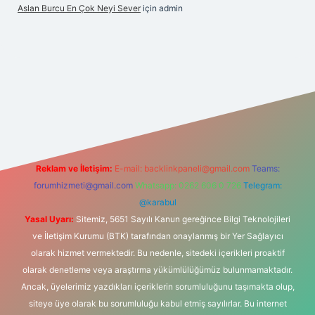
Aslan Burcu En Çok Neyi Sever
için
admin
.com/
betexper güvenilir mi
elexbetgiris.org
Reklam ve İletişim:
E-mail:
backlinkpaneli@gmail.com
Teams:
forumhizmeti@gmail.com
Whatsapp: 0262 606 0 726
Telegram:
@karabul
Yasal Uyarı:
Sitemiz, 5651 Sayılı Kanun gereğince Bilgi Teknolojileri
ve İletişim Kurumu (BTK) tarafından onaylanmış bir Yer Sağlayıcı
olarak hizmet vermektedir. Bu nedenle, sitedeki içerikleri proaktif
olarak denetleme veya araştırma yükümlülüğümüz bulunmamaktadır.
Ancak, üyelerimiz yazdıkları içeriklerin sorumluluğunu taşımakta olup,
siteye üye olarak bu sorumluluğu kabul etmiş sayılırlar. Bu internet