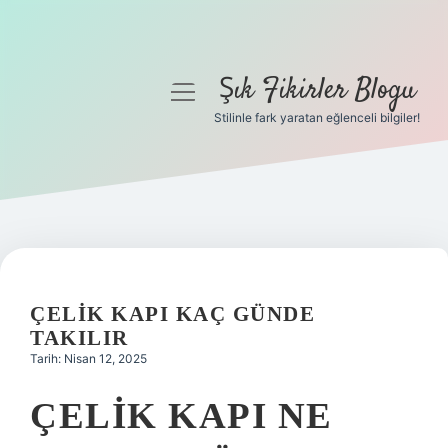
Şık Fikirler Blogu
menüyü
aç
Stilinle fark yaratan eğlenceli bilgiler!
Anasayfa
Gizlilik Politikası
Yasal Uyarı
Hakkımızda
ÇELIK KAPI KAÇ GÜNDE
TAKILIR
Tarih: Nisan 12, 2025
ÇELIK KAPI NE