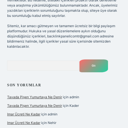
vermektedir. Bu nedenle, sitedeki içerikleri proaktif olarak denetleme
veya araştırma yükümlülüğümüz bulunmamaktadır. Ancak, üyelerimiz
yazdıkları içeriklerin sorumluluğunu taşımakta olup, siteye üye olarak
bu sorumluluğu kabul etmiş sayılırlar.
Sitemiz, kar amacı gütmeyen ve tamamen ücretsiz bir bilgi paylaşım
platformudur. Hukuka ve yasal düzenlemelere aykırı olduğunu
düşündüğünüz içerikleri,
backlinkpanelicomtr@gmail.com
adresine
bildirmeniz halinde, ilgili içerikler yasal süre içerisinde sitemizden
kaldırılacaktır.
Arama
SON YORUMLAR
Tavada Pişen Yumurtaya Ne Denir
için
admin
Tavada Pişen Yumurtaya Ne Denir
için
Kader
Imar Ücreti Ne Kadar
için
admin
Imar Ücreti Ne Kadar
için
Nehir