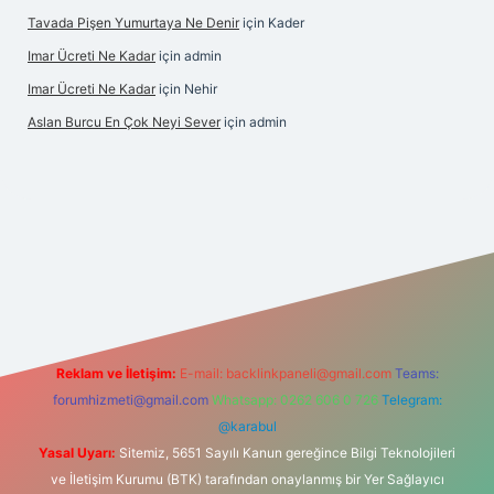
Tavada Pişen Yumurtaya Ne Denir
için
Kader
Imar Ücreti Ne Kadar
için
admin
Imar Ücreti Ne Kadar
için
Nehir
Aslan Burcu En Çok Neyi Sever
için
admin
is.com/
betexper güvenilir mi
elexbetgiris.org
Reklam ve İletişim:
E-mail:
backlinkpaneli@gmail.com
Teams:
forumhizmeti@gmail.com
Whatsapp: 0262 606 0 726
Telegram:
@karabul
Yasal Uyarı:
Sitemiz, 5651 Sayılı Kanun gereğince Bilgi Teknolojileri
ve İletişim Kurumu (BTK) tarafından onaylanmış bir Yer Sağlayıcı