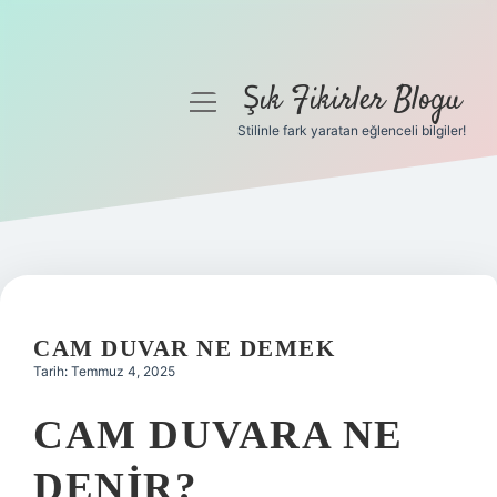
Şık Fikirler Blogu
menüyü
aç
Stilinle fark yaratan eğlenceli bilgiler!
Anasayfa
Gizlilik Politikası
Yasal Uyarı
Hakkımızda
CAM DUVAR NE DEMEK
Tarih: Temmuz 4, 2025
CAM DUVARA NE
DENIR?