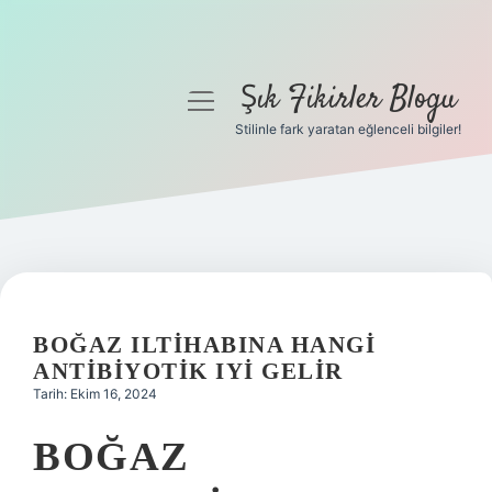
Şık Fikirler Blogu
menüyü
aç
Stilinle fark yaratan eğlenceli bilgiler!
Anasayfa
Gizlilik Politikası
Yasal Uyarı
Hakkımızda
BOĞAZ ILTIHABINA HANGI
ANTIBIYOTIK IYI GELIR
Tarih: Ekim 16, 2024
BOĞAZ