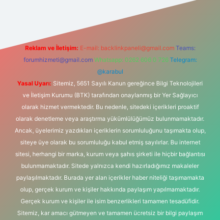
om/
betexper güvenilir mi
elexbetgiris.org
Reklam ve İletişim:
E-mail:
backlinkpaneli@gmail.com
Teams:
forumhizmeti@gmail.com
Whatsapp: 0262 606 0 726
Telegram:
@karabul
Yasal Uyarı:
Sitemiz, 5651 Sayılı Kanun gereğince Bilgi Teknolojileri
ve İletişim Kurumu (BTK) tarafından onaylanmış bir Yer Sağlayıcı
olarak hizmet vermektedir. Bu nedenle, sitedeki içerikleri proaktif
olarak denetleme veya araştırma yükümlülüğümüz bulunmamaktadır.
Ancak, üyelerimiz yazdıkları içeriklerin sorumluluğunu taşımakta olup,
siteye üye olarak bu sorumluluğu kabul etmiş sayılırlar. Bu internet
sitesi, herhangi bir marka, kurum veya şahıs şirketi ile hiçbir bağlantısı
bulunmamaktadır. Sitede yalnızca kendi hazırladığımız makaleler
paylaşılmaktadır. Burada yer alan içerikler haber niteliği taşımamakta
olup, gerçek kurum ve kişiler hakkında paylaşım yapılmamaktadır.
Gerçek kurum ve kişiler ile isim benzerlikleri tamamen tesadüfidir.
Sitemiz, kar amacı gütmeyen ve tamamen ücretsiz bir bilgi paylaşım