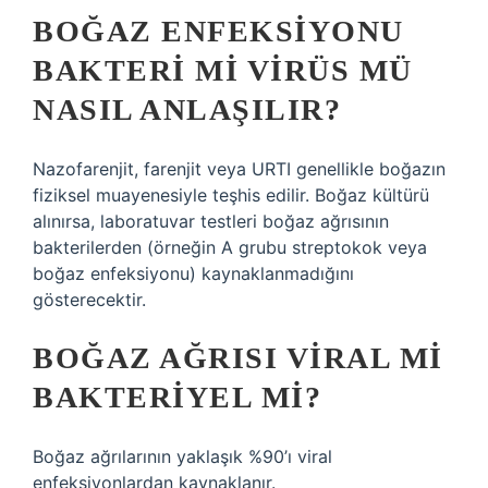
BOĞAZ ENFEKSIYONU
BAKTERI MI VIRÜS MÜ
NASIL ANLAŞILIR?
Nazofarenjit, farenjit veya URTI genellikle boğazın
fiziksel muayenesiyle teşhis edilir. Boğaz kültürü
alınırsa, laboratuvar testleri boğaz ağrısının
bakterilerden (örneğin A grubu streptokok veya
boğaz enfeksiyonu) kaynaklanmadığını
gösterecektir.
BOĞAZ AĞRISI VIRAL MI
BAKTERIYEL MI?
Boğaz ağrılarının yaklaşık %90’ı viral
enfeksiyonlardan kaynaklanır.