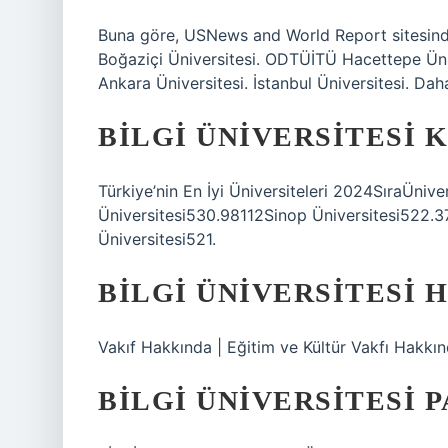
Buna göre, USNews and World Report sitesinde i
Boğaziçi Üniversitesi. ODTÜİTÜ Hacettepe Ünive
Ankara Üniversitesi. İstanbul Üniversitesi. Da
BILGI ÜNIVERSITESI K
Türkiye’nin En İyi Üniversiteleri 2024SıraÜni
Üniversitesi530.98112Sinop Üniversitesi522.37
Üniversitesi521.
BILGI ÜNIVERSITESI H
Vakıf Hakkında | Eğitim ve Kültür Vakfı Hakkın
BILGI ÜNIVERSITESI P