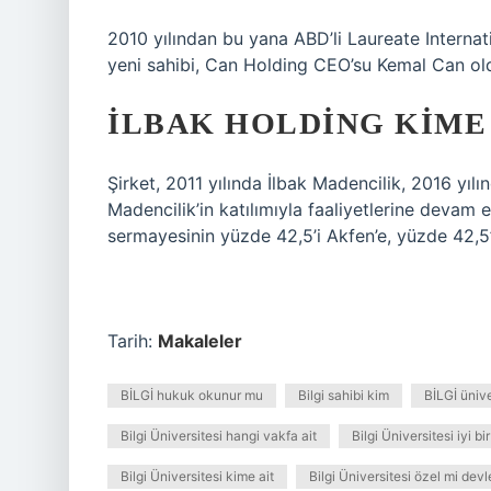
2010 yılından bu yana ABD’li Laureate Internatio
yeni sahibi, Can Holding CEO’su Kemal Can ol
İLBAK HOLDING KIME 
Şirket, 2011 yılında İlbak Madencilik, 2016 yı
Madencilik’in katılımıyla faaliyetlerine devam 
sermayesinin yüzde 42,5’i Akfen’e, yüzde 42,5’i
Tarih:
Makaleler
BİLGİ hukuk okunur mu
Bilgi sahibi kim
BİLGİ üniv
Bilgi Üniversitesi hangi vakfa ait
Bilgi Üniversitesi iyi bi
Bilgi Üniversitesi kime ait
Bilgi Üniversitesi özel mi devl