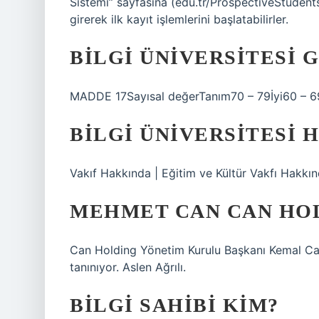
Sistemi” sayfasına (edu.tr/ProspectiveStudents/)
girerek ilk kayıt işlemlerini başlatabilirler.
BİLGİ ÜNIVERSITESI 
MADDE 17Sayısal değerTanım70 – 79İyi60 – 69
BILGI ÜNIVERSITESI H
Vakıf Hakkında | Eğitim ve Kültür Vakfı Hakkın
MEHMET CAN CAN HOL
Can Holding Yönetim Kurulu Başkanı Kemal Can, 
tanınıyor. Aslen Ağrılı.
BILGI SAHIBI KIM?