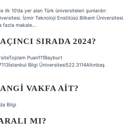
lk 10’da yer alan Türk üniversiteleri şunlardır:
rsitesi. İzmir Teknoloji Enstitüsü Bilkent Üniversitesi.
ha fazla makale…
AÇINCI SIRADA 2024?
versiteToplam Puan111Bayburt
113İstanbul Bilgi Üniversitesi522.3114Altınbaş
ANGI VAKFA AIT?
da Bilgi
ARALI MI?