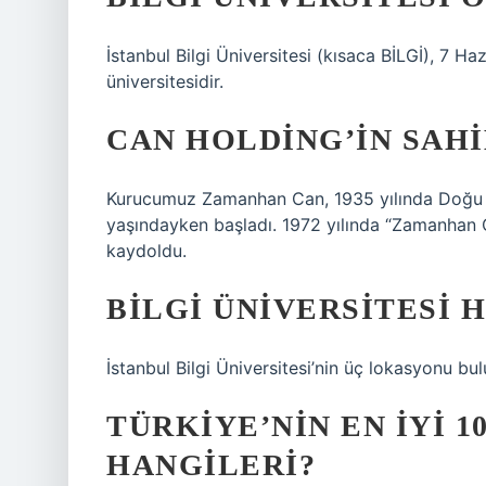
İstanbul Bilgi Üniversitesi (kısaca BİLGİ), 7 Ha
üniversitesidir.
CAN HOLDING’IN SAHI
Kurucumuz Zamanhan Can, 1935 yılında Doğu Be
yaşındayken başladı. 1972 yılında “Zamanhan Ca
kaydoldu.
BILGI ÜNIVERSITESI 
İstanbul Bilgi Üniversitesi’nin üç lokasyonu 
TÜRKIYE’NIN EN IYI 1
HANGILERI?