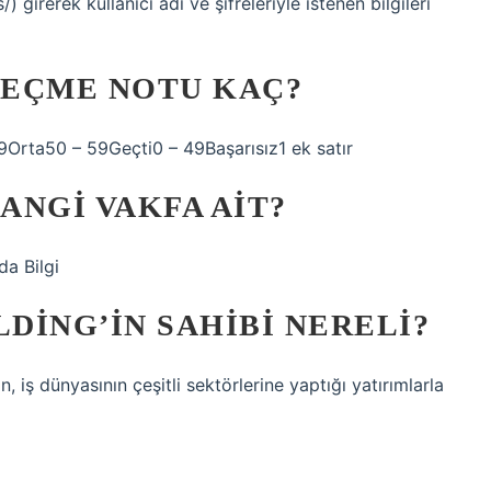
 girerek kullanıcı adı ve şifreleriyle istenen bilgileri
GEÇME NOTU KAÇ?
Orta50 – 59Geçti0 – 49Başarısız1 ek satır
ANGI VAKFA AIT?
da Bilgi
DING’IN SAHIBI NERELI?
iş dünyasının çeşitli sektörlerine yaptığı yatırımlarla