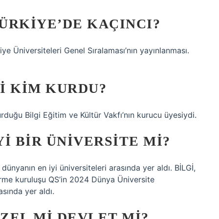
TÜRKIYE’DE KAÇINCI?
e Üniversiteleri Genel Sıralaması’nın yayınlanması.
NI KIM KURDU?
urduğu Bilgi Eğitim ve Kültür Vakfı’nın kurucu üyesiydi.
YI BIR ÜNIVERSITE MI?
ünyanın en iyi üniversiteleri arasında yer aldı. BİLGİ,
rme kuruluşu QS’in 2024 Dünya Üniversite
asında yer aldı.
ÖZEL MI DEVLET MI?