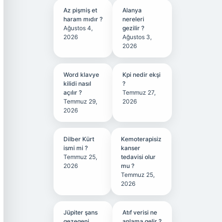
Az pişmiş et
Alanya
haram mıdır ?
nereleri
Ağustos 4,
gezilir ?
2026
Ağustos 3,
2026
Word klavye
Kpi nedir ekşi
kilidi nasıl
?
açılır ?
Temmuz 27,
Temmuz 29,
2026
2026
Dilber Kürt
Kemoterapisiz
ismi mi ?
kanser
Temmuz 25,
tedavisi olur
2026
mu ?
Temmuz 25,
2026
Jüpiter şans
Atıf verisi ne
gezegeni
anlama gelir ?