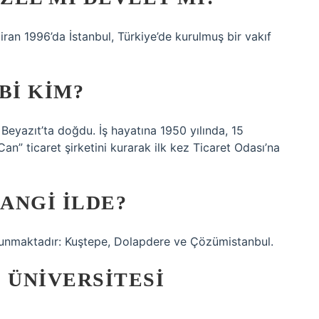
ziran 1996’da İstanbul, Türkiye’de kurulmuş bir vakıf
BI KIM?
yazıt’ta doğdu. İş hayatına 1950 yılında, 15
n” ticaret şirketini kurarak ilk kez Ticaret Odası’na
HANGI ILDE?
bulunmaktadır: Kuştepe, Dolapdere ve Çözümistanbul.
0 ÜNIVERSITESI