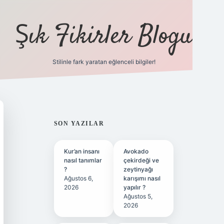
Şık Fikirler Blogu
Stilinle fark yaratan eğlenceli bilgiler!
https://hiltonbet-giris.c
SIDEBAR
SON YAZILAR
Kur’an insanı
Avokado
nasıl tanımlar
çekirdeği ve
?
zeytinyağı
Ağustos 6,
karışımı nasıl
2026
yapılır ?
Ağustos 5,
2026