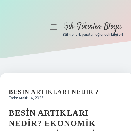
Şık Fikirler Blogu
menüyü
aç
Stilinle fark yaratan eğlenceli bilgiler!
Anasayfa
Gizlilik Politikası
Yasal Uyarı
Hakkımızda
BESIN ARTIKLARI NEDIR ?
Tarih: Aralık 14, 2025
BESIN ARTIKLARI
NEDIR? EKONOMIK