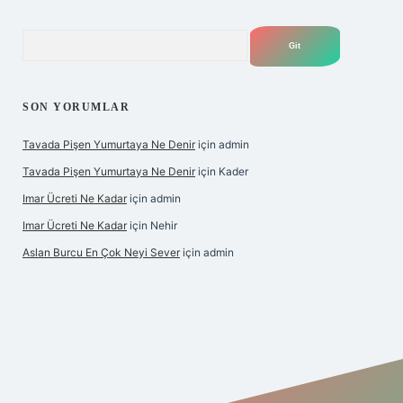
Arama
SON YORUMLAR
Tavada Pişen Yumurtaya Ne Denir
için
admin
Tavada Pişen Yumurtaya Ne Denir
için
Kader
Imar Ücreti Ne Kadar
için
admin
Imar Ücreti Ne Kadar
için
Nehir
Aslan Burcu En Çok Neyi Sever
için
admin
ris.com/
betexper güvenilir mi
elexbetgiris.org