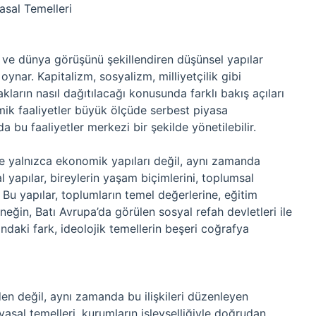
asal Temelleri
ını ve dünya görüşünü şekillendiren düşünsel yapılar
ynar. Kapitalizm, sosyalizm, milliyetçilik gibi
akların nasıl dağıtılacağı konusunda farklı bakış açıları
mik faaliyetler büyük ölçüde serbest piyasa
 bu faaliyetler merkezi bir şekilde yönetilebilir.
nde yalnızca ekonomik yapıları değil, aynı zamanda
al yapılar, bireylerin yaşam biçimlerini, toplumsal
rir. Bu yapılar, toplumların temel değerlerine, eğitim
eğin, Batı Avrupa’da görülen sosyal refah devletleri ile
ındaki fark, ideolojik temellerin beşeri coğrafya
nden değil, aynı zamanda bu ilişkileri düzenleyen
asal temelleri, kurumların işlevselliğiyle doğrudan