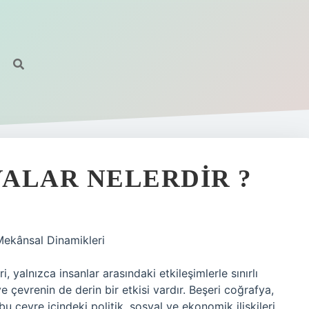
ALAR NELERDIR ?
 Mekânsal Dinamikleri
i, yalnızca insanlar arasındaki etkileşimlerle sınırlı
 çevrenin de derin bir etkisi vardır. Beşeri coğrafya,
u çevre içindeki politik, sosyal ve ekonomik ilişkileri