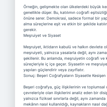
Örneğin, gelişmekte olan ülkelerdeki büyük ken
genellikle düşer. Bu, katılımın coğrafi eşitsizliğ
önüne serer. Demokrasi, sadece formal bir yap
alma süreçlerine eşit ve etkin bir şekilde katı
gerekir.
Meşruiyet ve Siyaset
Meşruiyet, iktidarın kabulü ve halkın devlete o
meşruiyeti, yalnızca yasalarla değil, aynı zama
şekillenir. Bu anlamda, meşruiyetin coğrafi ve
süreçleriyle iç içe geçer. Siyasetin ve meşruiy
yapıları güçlendirir veya zayıflatır.
Sonuç: Beşeri Coğrafyaların Siyasetle Kesişen 
Beşeri coğrafya, güç ilişkilerinin ve toplumsal d
çevreleriyle olan ilişkilerini analiz eden bir dis
yalnızca fiziksel sınırlarla değil, aynı zamanda t
mekânın nasıl kullanıldığı, kaynakların nasıl dağ