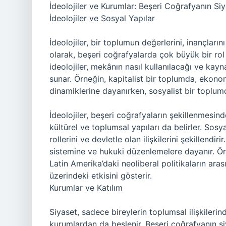
İdeolojiler ve Kurumlar: Beşeri Coğrafyanın Siy
İdeolojiler ve Sosyal Yapılar
İdeolojiler, bir toplumun değerlerini, inançlar
olarak, beşeri coğrafyalarda çok büyük bir rol o
ideolojiler, mekânın nasıl kullanılacağı ve kayn
sunar. Örneğin, kapitalist bir toplumda, ekono
dinamiklerine dayanırken, sosyalist bir toplumda
İdeolojiler, beşeri coğrafyaların şekillenmesi
kültürel ve toplumsal yapıları da belirler. Sosy
rollerini ve devletle olan ilişkilerini şekillendi
sistemine ve hukuki düzenlemelere dayanır. Örn
Latin Amerika’daki neoliberal politikaların aras
üzerindeki etkisini gösterir.
Kurumlar ve Katılım
Siyaset, sadece bireylerin toplumsal ilişkileri
kurumlardan da beslenir. Beşeri coğrafyanın siy