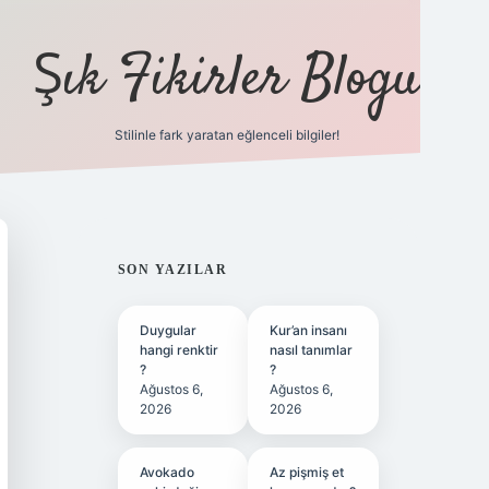
Şık Fikirler Blogu
Stilinle fark yaratan eğlenceli bilgiler!
https://hiltonbet-giris.c
SIDEBAR
SON YAZILAR
Duygular
Kur’an insanı
hangi renktir
nasıl tanımlar
?
?
Ağustos 6,
Ağustos 6,
2026
2026
Avokado
Az pişmiş et