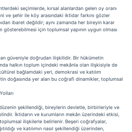
tlerdeki seçimlerde, kırsal alanlardan gelen oy oranı
ini ve şehir ile köy arasındaki iktidar farkını gözler
ıdan ibaret değildir; aynı zamanda her bireyin karar
lım gösterebilmesi için toplumsal yapının uygun olması
lan güveniyle doğrudan ilişkilidir. Bir hükümetin
nda halkın toplum içindeki mekânla olan ilişkisiyle de
 kültürel bağlamdaki yeri, demokrasi ve katılım
etin doğasında yer alan bu coğrafi dinamikler, toplumsal
Yolları
üzenin şekillendiği, bireylerin devletle, birbirleriyle ve
iplindir. İktidarın ve kurumların mekân üzerindeki etkisi,
oplumsal ilişkilerle belirlenir. Beşeri coğrafyalar,
ıtıldığı ve katılımın nasıl şekillendiği üzerinden,