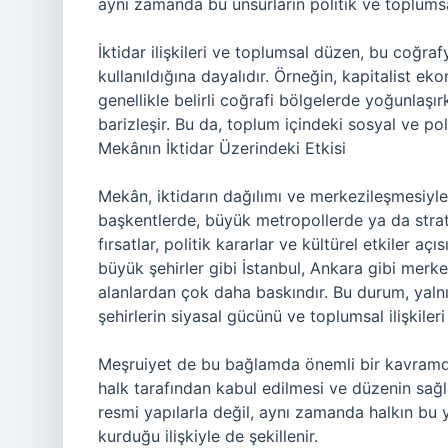
aynı zamanda bu unsurların politik ve toplumsal 
İktidar ilişkileri ve toplumsal düzen, bu coğraf
kullanıldığına dayalıdır. Örneğin, kapitalist e
genellikle belirli coğrafi bölgelerde yoğunlaşı
barizleşir. Bu da, toplum içindeki sosyal ve poli
Mekânın İktidar Üzerindeki Etkisi
Mekân, iktidarın dağılımı ve merkezileşmesiyle 
başkentlerde, büyük metropollerde ya da stra
fırsatlar, politik kararlar ve kültürel etkiler aç
büyük şehirler gibi İstanbul, Ankara gibi merke
alanlardan çok daha baskındır. Bu durum, yal
şehirlerin siyasal gücünü ve toplumsal ilişkileri 
Meşruiyet de bu bağlamda önemli bir kavramdır
halk tarafından kabul edilmesi ve düzenin sağl
resmi yapılarla değil, aynı zamanda halkın bu
kurduğu ilişkiyle de şekillenir.