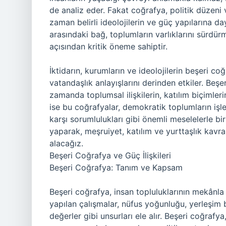
de analiz eder. Fakat coğrafya, politik düzeni v
zaman belirli ideolojilerin ve güç yapılarına
arasındaki bağ, toplumların varlıklarını sürd
açısından kritik öneme sahiptir.
İktidarın, kurumların ve ideolojilerin beşeri co
vatandaşlık anlayışlarını derinden etkiler. Beşeri
zamanda toplumsal ilişkilerin, katılım biçimler
ise bu coğrafyalar, demokratik toplumların işle
karşı sorumlulukları gibi önemli meselelerle birl
yaparak, meşruiyet, katılım ve yurttaşlık kavra
alacağız.
Beşeri Coğrafya ve Güç İlişkileri
Beşeri Coğrafya: Tanım ve Kapsam
Beşeri coğrafya, insan topluluklarının mekânla ol
yapılan çalışmalar, nüfus yoğunluğu, yerleşim b
değerler gibi unsurları ele alır. Beşeri coğraf