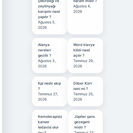
çekirdeği ve
haram mıdır ?
zeytinyağı
Ağustos 4,
karışımı nasıl
2026
yapılır ?
Ağustos 5,
2026
Alanya
Word klavye
nereleri
kilidi nasıl
gezilir ?
açılır ?
Ağustos 3,
Temmuz 29,
2026
2026
Kpi nedir ekşi
Dilber Kürt
?
ismi mi ?
Temmuz 27,
Temmuz 25,
2026
2026
Kemoterapisiz
Jüpiter şans
kanser
gezegeni
tedavisi olur
midir ?
mu ?
Temmuz 23,