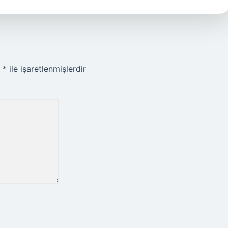
r
*
ile işaretlenmişlerdir