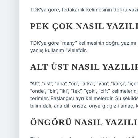
TDK’ya göre, fedakarlık kelimesinin doğru yazı
PEK ÇOK NASIL YAZIL
TDK’ya göre “many” kelimesinin doğru yazımı “m
yanlış kullanım “viele”dir.
ALT ÜST NASIL YAZILI
“Alt”, “üst”, “ana”, “ön”, “arka”, “yan”, “karşı”, “iç
“önde”, “bir”, “iki”, “tek”, “çok”, “çift” kelimele
terimler. Başlangıcı ayrı kelimelerdir. Şu şekilde
bilim dalı, ana dil; önsöz, önyargı; gizli amaç,
ÖNGÖRÜ NASIL YAZILI