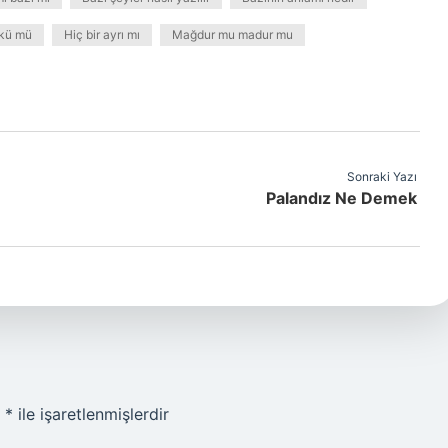
nkü mü
Hiç bir ayrı mı
Mağdur mu madur mu
Sonraki Yazı
Palandız Ne Demek
r
*
ile işaretlenmişlerdir