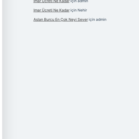
Imar Ücreti Ne Kadar
için
admin
Imar Ücreti Ne Kadar
için
Nehir
Aslan Burcu En Çok Neyi Sever
için
admin