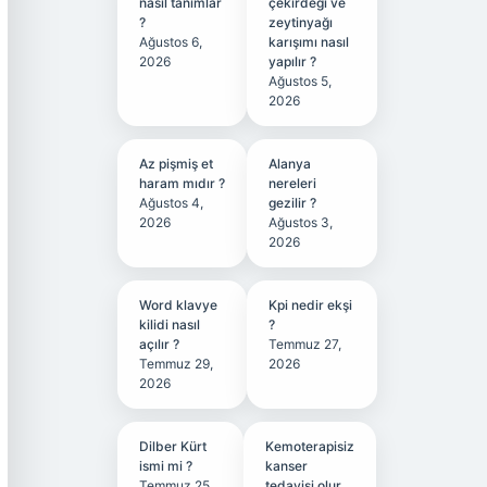
nasıl tanımlar
çekirdeği ve
?
zeytinyağı
Ağustos 6,
karışımı nasıl
2026
yapılır ?
Ağustos 5,
2026
Az pişmiş et
Alanya
haram mıdır ?
nereleri
Ağustos 4,
gezilir ?
2026
Ağustos 3,
2026
Word klavye
Kpi nedir ekşi
kilidi nasıl
?
açılır ?
Temmuz 27,
Temmuz 29,
2026
2026
Dilber Kürt
Kemoterapisiz
ismi mi ?
kanser
Temmuz 25,
tedavisi olur