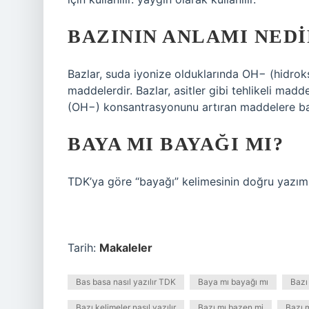
BAZININ ANLAMI NEDI
Bazlar, suda iyonize olduklarında OH− (hidroksit
maddelerdir. Bazlar, asitler gibi tehlikeli madd
(OH−) konsantrasyonunu artıran maddelere ba
BAYA MI BAYAĞI MI?
TDK’ya göre “bayağı” kelimesinin doğru yazımı
Tarih:
Makaleler
Bas basa nasıl yazılır TDK
Baya mı bayağı mı
Bazı 
Bazı kelimeler nasıl yazılır
Bazı mı bazen mi
Bazı m