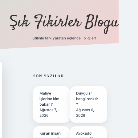
Şık Fikirler Blogu
Stilinle fark yaratan eğlenceli bilgiler!
https://hiltonbet-giris.
SIDEBAR
SON YAZILAR
Maliye
Duygular
işlerine kim
hangi renktir
bakar ?
?
Ağustos 7,
Ağustos 6,
2026
2026
Kur’an insanı
Avokado