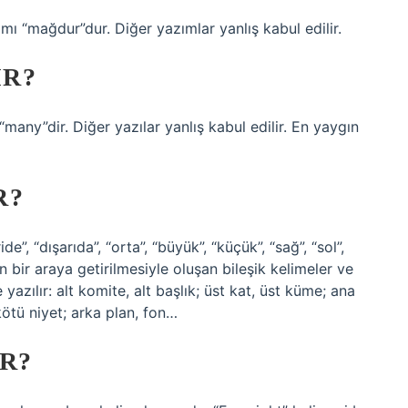
mı “mağdur”dur. Diğer yazımlar yanlış kabul edilir.
IR?
any”dir. Diğer yazılar yanlış kabul edilir. En yaygın
R?
eride”, “dışarıda”, “orta”, “büyük”, “küçük”, “sağ”, “sol”,
rinin bir araya getirilmesiyle oluşan bileşik kelimeler ve
 yazılır: alt komite, alt başlık; üst kat, üst küme; ana
 kötü niyet; arka plan, fon…
R?