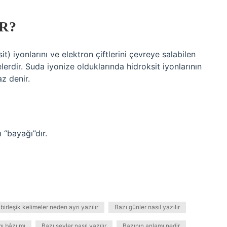
R?
) iyonlarını ve elektron çiftlerini çevreye salabilen
elerdir. Suda iyonize olduklarında hidroksit iyonlarının
z denir.
 “bayağı”dır.
birleşik kelimeler neden ayrı yazılır
Bazı günler nasıl yazılır
ı bâzı mı
Bazı şeyler nasıl yazılır
Bazının anlamı nedir