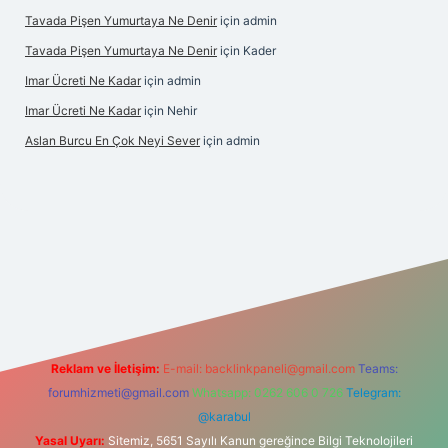
Tavada Pişen Yumurtaya Ne Denir
için
admin
Tavada Pişen Yumurtaya Ne Denir
için
Kader
Imar Ücreti Ne Kadar
için
admin
Imar Ücreti Ne Kadar
için
Nehir
Aslan Burcu En Çok Neyi Sever
için
admin
s.com/
betexper güvenilir mi
elexbetgiris.org
Reklam ve İletişim:
E-mail:
backlinkpaneli@gmail.com
Teams:
forumhizmeti@gmail.com
Whatsapp: 0262 606 0 726
Telegram:
@karabul
Yasal Uyarı:
Sitemiz, 5651 Sayılı Kanun gereğince Bilgi Teknolojileri