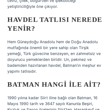
ceviz, çilek, böğürtlen ve ipekböceği
yetiştiriciliğiyle öne çıkıyor.
HAVDEL TATLISI NEREDE
YENIR?
Hem Güneydoğu Anadolu hem de Doğu Anadolu
mutfağında önemli bir yere sahip olan Tirşik
yemeği, Türk güvecine benzeyen, en zahmetsiz ve
doyurucu yemeklerden biridir. Un, pekmez ve
bademden hazırlanan havdel, Batman’ın meşhur ev
yapımı tatlısıdır.
BATMAN HANGI ILE AIT?
1990 yılına kadar Siirt iline bağlı olan Batman, 16
Mayıs 1990 tarih ve 3647 sayılı Kanunla Beşiri,
Kozluk ve Sason ilçelerinin Siirt’ten, Hasankeyf ve