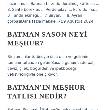
hazırlanır. … Batman tarzı doldurulmuş köfteler. …
3. Sahte börekler. … Perde pilavı … Kuru dolma. …
6. Tandır ekmeği. … 7. Biryan. … 8. Ayran
çorbasıDaha fazla makale…•29 Ağustos 2024
BATMAN SASON NEYI
MEŞHUR?
Bir zamanlar tütünüyle ünlü olan ve gelirinin
tamamı tütünden gelen Sason, günümüzde bal,
ceviz, çilek, böğürtlen ve ipekböceği
yetiştiriciliğiyle öne çıkıyor.
BATMAN’IN MEŞHUR
TATLISI NEDIR?
Batman Seyahati | Batman’in geleneksel tatlısıyla