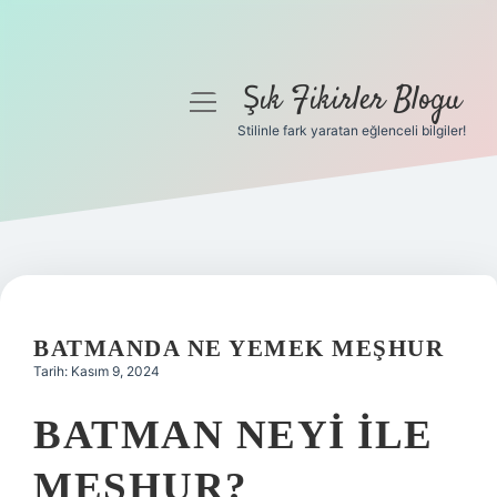
Şık Fikirler Blogu
menüyü
aç
Stilinle fark yaratan eğlenceli bilgiler!
Anasayfa
Gizlilik Politikası
Yasal Uyarı
Hakkımızda
BATMANDA NE YEMEK MEŞHUR
Tarih: Kasım 9, 2024
BATMAN NEYI ILE
MEŞHUR?