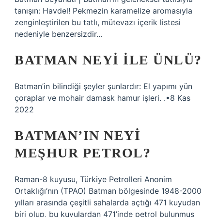
tanışın: Havdel! Pekmezin karamelize aromasıyla
zenginleştirilen bu tatlı, mütevazı içerik listesi
nedeniyle benzersizdir…
BATMAN NEYI ILE ÜNLÜ?
Batman’in bilindiği şeyler şunlardır: El yapımı yün
çoraplar ve mohair damask hamur işleri. .•8 Kas
2022
BATMAN’IN NEYI
MEŞHUR PETROL?
Raman-8 kuyusu, Türkiye Petrolleri Anonim
Ortaklığı’nın (TPAO) Batman bölgesinde 1948-2000
yılları arasında çeşitli sahalarda açtığı 471 kuyudan
biri olup, bu kuyulardan 471’inde petrol bulunmuş