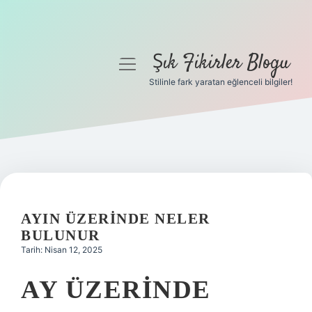
Şık Fikirler Blogu
menüyü
aç
Stilinle fark yaratan eğlenceli bilgiler!
Anasayfa
Gizlilik Politikası
Yasal Uyarı
Hakkımızda
AYIN ÜZERINDE NELER
BULUNUR
Tarih: Nisan 12, 2025
AY ÜZERINDE