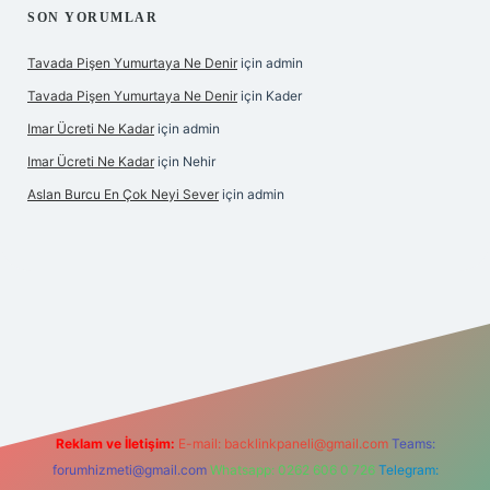
SON YORUMLAR
Tavada Pişen Yumurtaya Ne Denir
için
admin
Tavada Pişen Yumurtaya Ne Denir
için
Kader
Imar Ücreti Ne Kadar
için
admin
Imar Ücreti Ne Kadar
için
Nehir
Aslan Burcu En Çok Neyi Sever
için
admin
.com/
betexper güvenilir mi
elexbetgiris.org
Reklam ve İletişim:
E-mail:
backlinkpaneli@gmail.com
Teams:
forumhizmeti@gmail.com
Whatsapp: 0262 606 0 726
Telegram: