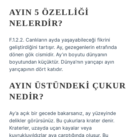
AYIN 5 ÖZELLIĞI
NELERDIR?
F.1.2.2. Canlıların ayda yaşayabileceği fikrini
geliştirdiğini tartışır. Ay, gezegenlerin etrafında
dönen gök cismidir. Ay’ın boyutu dünyanın
boyutundan küçüktür. Dünya’nın yarıçapı ayın
yarıçapının dört katıdır.
AYIN ÜSTÜNDEKI ÇUKUR
NEDIR?
Ay’a açık bir gecede bakarsanız, ay yüzeyinde
delikler görürsünüz. Bu çukurlara krater denir.
Kraterler, uzayda uçan kayalar veya
kuyrukluyıldızlar aya çarptığında oluşur. Bu