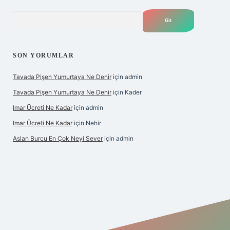
Arama
SON YORUMLAR
Tavada Pişen Yumurtaya Ne Denir
için
admin
Tavada Pişen Yumurtaya Ne Denir
için
Kader
Imar Ücreti Ne Kadar
için
admin
Imar Ücreti Ne Kadar
için
Nehir
Aslan Burcu En Çok Neyi Sever
için
admin
iris.com/
betexper güvenilir mi
elexbetgiris.org