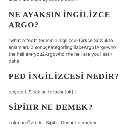
NE AYAKSIN INGILIZCE
ARGO?
“what a foot” teriminin İngilizce-Türkçe Sözlükte
anlamları: 2 sonuçKategoriİngilizceArgo1Argowho
the hell are you2Argowho the hell are you1 satır
daha
PED INGILIZCESI NEDIR?
peçete i. Sıcak su torbası [uk] i.
SIPIHR NE DEMEK?
Lokman Öztürk | Sipihr; Cennet demektir.