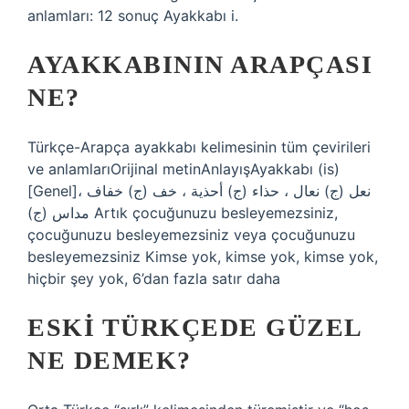
anlamları: 12 sonuç Ayakkabı i.
AYAKKABININ ARAPÇASI
NE?
Türkçe-Arapça ayakkabı kelimesinin tüm çevirileri
ve anlamlarıOrijinal metinAnlayışAyakkabı (is)
[Genel]نعل (ج) نعال ، حذاء (ج) أحذية ، خف (ج) خفاف ،
مداس (ج) Artık çocuğunuzu besleyemezsiniz,
çocuğunuzu besleyemezsiniz veya çocuğunuzu
besleyemezsiniz Kimse yok, kimse yok, kimse yok,
hiçbir şey yok, 6’dan fazla satır daha
ESKI TÜRKÇEDE GÜZEL
NE DEMEK?