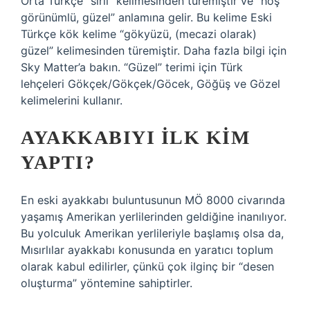
Orta Türkçe “sırlı” kelimesinden türemiştir ve “hoş
görünümlü, güzel” anlamına gelir. Bu kelime Eski
Türkçe kök kelime “gökyüzü, (mecazi olarak)
güzel” kelimesinden türemiştir. Daha fazla bilgi için
Sky Matter’a bakın. “Güzel” terimi için Türk
lehçeleri Gökçek/Gökçek/Göcek, Göğüş ve Gözel
kelimelerini kullanır.
AYAKKABIYI ILK KIM
YAPTI?
En eski ayakkabı buluntusunun MÖ 8000 civarında
yaşamış Amerikan yerlilerinden geldiğine inanılıyor.
Bu yolculuk Amerikan yerlileriyle başlamış olsa da,
Mısırlılar ayakkabı konusunda en yaratıcı toplum
olarak kabul edilirler, çünkü çok ilginç bir “desen
oluşturma” yöntemine sahiptirler.