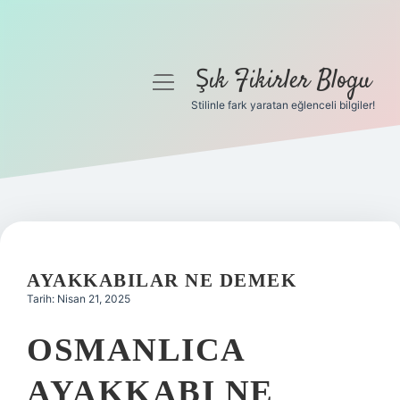
Şık Fikirler Blogu
menüyü
aç
Stilinle fark yaratan eğlenceli bilgiler!
Anasayfa
Gizlilik Politikası
Yasal Uyarı
Hakkımızda
AYAKKABILAR NE DEMEK
Tarih: Nisan 21, 2025
OSMANLICA
AYAKKABI NE