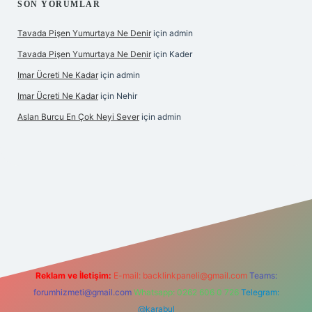
SON YORUMLAR
Tavada Pişen Yumurtaya Ne Denir
için
admin
Tavada Pişen Yumurtaya Ne Denir
için
Kader
Imar Ücreti Ne Kadar
için
admin
Imar Ücreti Ne Kadar
için
Nehir
Aslan Burcu En Çok Neyi Sever
için
admin
s.com/
betexper güvenilir mi
elexbetgiris.org
Reklam ve İletişim:
E-mail:
backlinkpaneli@gmail.com
Teams:
forumhizmeti@gmail.com
Whatsapp: 0262 606 0 726
Telegram:
@karabul