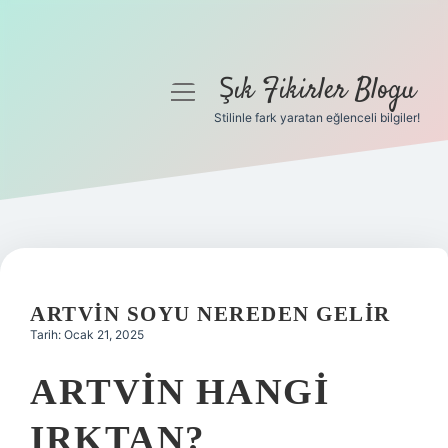
Şık Fikirler Blogu
menüyü
aç
Stilinle fark yaratan eğlenceli bilgiler!
Anasayfa
Gizlilik Politikası
Yasal Uyarı
Hakkımızda
ARTVIN SOYU NEREDEN GELIR
Tarih: Ocak 21, 2025
ARTVIN HANGI
IRKTAN?