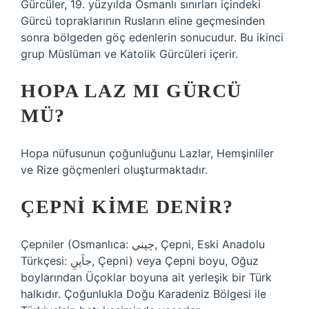
Gürcüler, 19. yüzyılda Osmanlı sınırları içindeki
Gürcü topraklarının Rusların eline geçmesinden
sonra bölgeden göç edenlerin sonucudur. Bu ikinci
grup Müslüman ve Katolik Gürcüleri içerir.
HOPA LAZ MI GÜRCÜ
MÜ?
Hopa nüfusunun çoğunluğunu Lazlar, Hemşinliler
ve Rize göçmenleri oluşturmaktadır.
ÇEPNI KIME DENIR?
Çepniler (Osmanlıca: چپني, Çepni, Eski Anadolu
Türkçesi: جآپنِ, Çepni) veya Çepni boyu, Oğuz
boylarından Üçoklar boyuna ait yerleşik bir Türk
halkıdır. Çoğunlukla Doğu Karadeniz Bölgesi ile