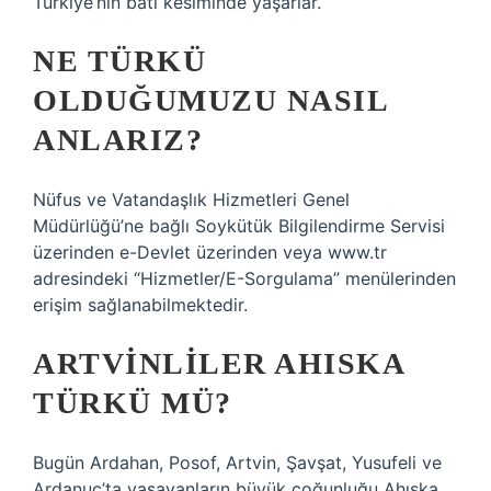
Türkiye’nin batı kesiminde yaşarlar.
NE TÜRKÜ
OLDUĞUMUZU NASIL
ANLARIZ?
Nüfus ve Vatandaşlık Hizmetleri Genel
Müdürlüğü’ne bağlı Soykütük Bilgilendirme Servisi
üzerinden e-Devlet üzerinden veya www.tr
adresindeki “Hizmetler/E-Sorgulama” menülerinden
erişim sağlanabilmektedir.
ARTVINLILER AHISKA
TÜRKÜ MÜ?
Bugün Ardahan, Posof, Artvin, Şavşat, Yusufeli ve
Ardanuç’ta yaşayanların büyük çoğunluğu Ahıska