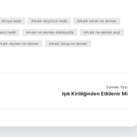
 dünya nedir
Arkaik düşünce nedir
Arkaik erkek ne demek
nanç nedir
Arkaik ne demek edebiyatta
Arkaik ne demek ekşi
rkaik söylem ne demek
Arkaik üslup ne demek
Sonraki Yazı
Işık Kirliliğinden Etkilenir Mi