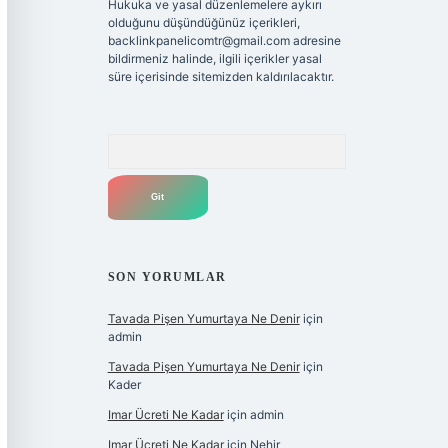
Hukuka ve yasal düzenlemelere aykırı
olduğunu düşündüğünüz içerikleri,
backlinkpanelicomtr@gmail.com
adresine
bildirmeniz halinde, ilgili içerikler yasal
süre içerisinde sitemizden kaldırılacaktır.
Arama
SON YORUMLAR
Tavada Pişen Yumurtaya Ne Denir
için
admin
Tavada Pişen Yumurtaya Ne Denir
için
Kader
Imar Ücreti Ne Kadar
için
admin
Imar Ücreti Ne Kadar
için
Nehir