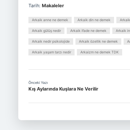
Tarih:
Makaleler
Arkaik anne ne demek
Arkaik din ne demek
Arkaik
Arkaik gülüş nedir
Arkaik ifade ne demek
Arkaik i
Arkaik nedir psikolojide
Arkaik özellik ne demek
A
Arkaik yaşam tarzı nedir
Arkaizm ne demek TDK
Önceki Yazı
Kış Aylarında Kuşlara Ne Verilir