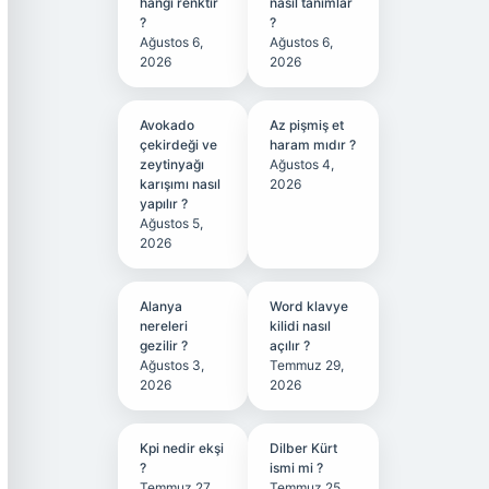
hangi renktir
nasıl tanımlar
?
?
Ağustos 6,
Ağustos 6,
2026
2026
Avokado
Az pişmiş et
çekirdeği ve
haram mıdır ?
zeytinyağı
Ağustos 4,
karışımı nasıl
2026
yapılır ?
Ağustos 5,
2026
Alanya
Word klavye
nereleri
kilidi nasıl
gezilir ?
açılır ?
Ağustos 3,
Temmuz 29,
2026
2026
Kpi nedir ekşi
Dilber Kürt
?
ismi mi ?
Temmuz 27,
Temmuz 25,