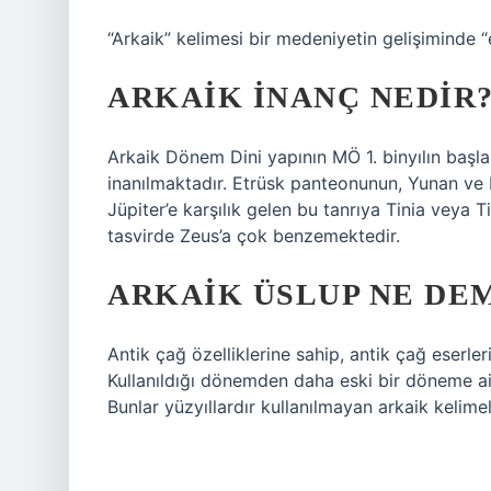
“Arkaik” kelimesi bir medeniyetin gelişiminde “
ARKAIK INANÇ NEDIR
Arkaik Dönem Dini yapının MÖ 1. binyılın başl
inanılmaktadır. Etrüsk panteonunun, Yunan ve R
Jüpiter’e karşılık gelen bu tanrıya Tinia veya T
tasvirde Zeus’a çok benzemektedir.
ARKAIK ÜSLUP NE DE
Antik çağ özelliklerine sahip, antik çağ eserleri
Kullanıldığı dönemden daha eski bir döneme ait 
Bunlar yüzyıllardır kullanılmayan arkaik kelime