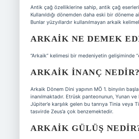
Antik çağ özelliklerine sahip, antik çağ eserleri
Kullanıldığı dönemden daha eski bir döneme ait 
Bunlar yüzyıllardır kullanılmayan arkaik kelime
ARKAIK NE DEMEK ED
“Arkaik” kelimesi bir medeniyetin gelişiminde “
ARKAIK INANÇ NEDIR
Arkaik Dönem Dini yapının MÖ 1. binyılın başl
inanılmaktadır. Etrüsk panteonunun, Yunan ve R
Jüpiter’e karşılık gelen bu tanrıya Tinia veya T
tasvirde Zeus’a çok benzemektedir.
ARKAIK GÜLÜŞ NEDIR