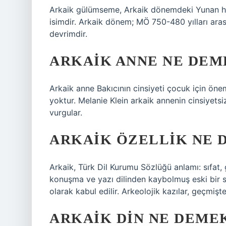
Arkaik gülümseme, Arkaik dönemdeki Yunan h
isimdir. Arkaik dönem; MÖ 750-480 yılları ara
devrimdir.
ARKAIK ANNE NE DEM
Arkaik anne Bakıcının cinsiyeti çocuk için öne
yoktur. Melanie Klein arkaik annenin cinsiyet
vurgular.
ARKAIK ÖZELLIK NE 
Arkaik, Türk Dil Kurumu Sözlüğü anlamı: sıfat
konuşma ve yazı dilinden kaybolmuş eski bir s
olarak kabul edilir. Arkeolojik kazılar, geçmişt
ARKAIK DIN NE DEME