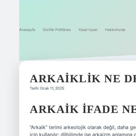
Anasayfa
Gizlilik Politikası
Yasal Uyarı
Hakkımızda
ARKAIKLIK NE 
Tarih: Ocak 11, 2025
ARKAIK IFADE N
“Arkaik” terimi arkeolojik olarak değil, daha g
için kullanılır: dilbilimde ise arkaizm anlamına g