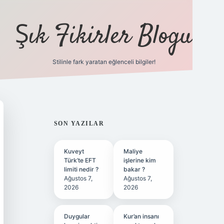
Şık Fikirler Blogu
Stilinle fark yaratan eğlenceli bilgiler!
https://hiltonbet-giris.c
SIDEBAR
SON YAZILAR
Kuveyt
Maliye
Türk’te EFT
işlerine kim
limiti nedir ?
bakar ?
Ağustos 7,
Ağustos 7,
2026
2026
Duygular
Kur’an insanı