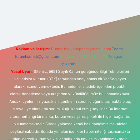
iris.com/
betexper güvenilir mi
elexbetgiris.org
Reklam ve İletişim:
E-mail:
backlinkpaneli@gmail.com
Teams:
forumhizmeti@gmail.com
Whatsapp: 0262 606 0 726
Telegram:
@karabul
Yasal Uyarı:
Sitemiz, 5651 Sayılı Kanun gereğince Bilgi Teknolojileri
ve İletişim Kurumu (BTK) tarafından onaylanmış bir Yer Sağlayıcı
olarak hizmet vermektedir. Bu nedenle, sitedeki içerikleri proaktif
olarak denetleme veya araştırma yükümlülüğümüz bulunmamaktadır.
Ancak, üyelerimiz yazdıkları içeriklerin sorumluluğunu taşımakta olup,
siteye üye olarak bu sorumluluğu kabul etmiş sayılırlar. Bu internet
sitesi, herhangi bir marka, kurum veya şahıs şirketi ile hiçbir bağlantısı
bulunmamaktadır. Sitede yalnızca kendi hazırladığımız makaleler
paylaşılmaktadır. Burada yer alan içerikler haber niteliği taşımamakta
olup, gerçek kurum ve kişiler hakkında paylaşım yapılmamaktadır.