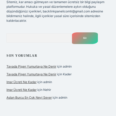
Sitemiz, kar amacı gütmeyen ve tamamen ücretsiz bir bilgi paylaşım
platformudur. Hukuka ve yasal düzenlemelere aykırı olduğunu
düşündüğünüz içerikleri,
backlinkpanelicomtr@gmail.com
adresine
bildirmeniz halinde, ilgili içerikler yasal süre içerisinde sitemizden
kaldırılacaktır.
Arama
SON YORUMLAR
Tavada Pişen Yumurtaya Ne Denir
için
admin
Tavada Pişen Yumurtaya Ne Denir
için
Kader
Imar Ücreti Ne Kadar
için
admin
Imar Ücreti Ne Kadar
için
Nehir
Aslan Burcu En Çok Neyi Sever
için
admin