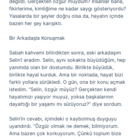
değildi. Gerçekten özgür müydüm? İnsanlar bana,
fikirlerime, kimliğime ne kadar saygı gösteriyordu?
Yasalarda bir şeyler doğru olsa da, hayatın içinde
bazen her şey karışıktı.
Bir Arkadaşla Konuşmak
Sabah kahvemi bitirdikten sonra, eski arkadaşım
Selin’i aradım. Selin, aynı sokakta büyüdüğüm, hep
yanımda olan bir dostumdu. Birlikte büyüdük,
birlikte hayal kurduk. Ama bir noktada, hayat bizi
farklı yollara sürükledi. O gün, ona bir konu açmak
istedim. “Selin, özgür müyüz? Gerçekten kendi
hayatımızı yaşıyor muyuz, yoksa başkalarının
dayattığı bir yaşamı mı sürüyoruz?” diye sordum.
Selin’in cevabı, içimdeki o kaybolmuş duyguyu
uyandırdı. “Özgür olmak ne demek, bilmiyorum.
Ama bazen çok korkuyorum. Çünkü toplum bize