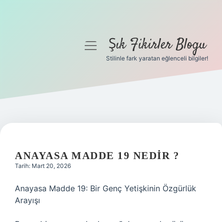
Şık Fikirler Blogu
menüyü
aç
Stilinle fark yaratan eğlenceli bilgiler!
Anasayfa
Gizlilik Politikası
Yasal Uyarı
Hakkımızda
ANAYASA MADDE 19 NEDIR ?
Tarih: Mart 20, 2026
Anayasa Madde 19: Bir Genç Yetişkinin Özgürlük
Arayışı