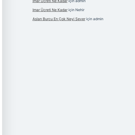
Imar Ücreti Ne Kadar
için
admin
Imar Ücreti Ne Kadar
için
Nehir
Aslan Burcu En Çok Neyi Sever
için
admin