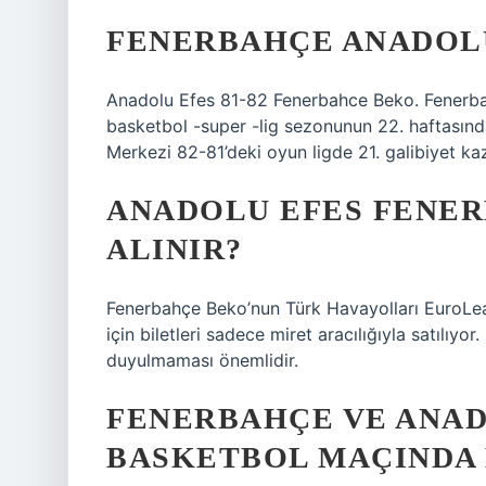
FENERBAHÇE ANADOLU
Anadolu Efes 81-82 Fenerbahce Beko. Fenerbah
basketbol -super -lig sezonunun 22. haftasınd
Merkezi 82-81’deki oyun ligde 21. galibiyet ka
ANADOLU EFES FENER
ALINIR?
Fenerbahçe Beko’nun Türk Havayolları EuroLea
için biletleri sadece miret aracılığıyla satılıyor. 
duyulmaması önemlidir.
FENERBAHÇE VE ANAD
BASKETBOL MAÇINDA 