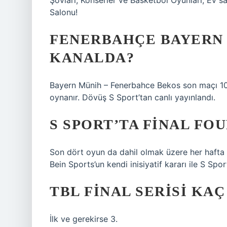
Şovları, Konserler ve Basketbol Oyunları, Ev 
Salonu!
FENERBAHÇE BAYERN 
KANALDA?
Bayern Münih – Fenerbahce Bekos son maçı 10
oynanır. Dövüş S Sport’tan canlı yayınlandı.
S SPORT’TA FINAL FO
Son dört oyun da dahil olmak üzere her hafta 
Bein Sports’un kendi inisiyatif kararı ile S S
TBL FINAL SERISI KA
İlk ve gerekirse 3.