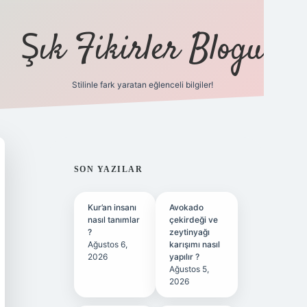
Şık Fikirler Blogu
Stilinle fark yaratan eğlenceli bilgiler!
https://hiltonbet-giris.c
SIDEBAR
SON YAZILAR
Kur’an insanı
Avokado
nasıl tanımlar
çekirdeği ve
?
zeytinyağı
Ağustos 6,
karışımı nasıl
2026
yapılır ?
Ağustos 5,
2026