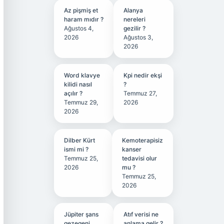
Az pişmiş et
Alanya
haram mıdır ?
nereleri
Ağustos 4,
gezilir ?
2026
Ağustos 3,
2026
Word klavye
Kpi nedir ekşi
kilidi nasıl
?
açılır ?
Temmuz 27,
Temmuz 29,
2026
2026
Dilber Kürt
Kemoterapisiz
ismi mi ?
kanser
Temmuz 25,
tedavisi olur
2026
mu ?
Temmuz 25,
2026
Jüpiter şans
Atıf verisi ne
gezegeni
anlama gelir ?