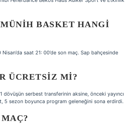
sahibi Fenerbahce Bekos Haus Aulker Sport ve Etkinlik
MÜNIH BASKET HANGI
 Nisan’da saat 21: 00’de son maç. Sap bahçesinde
UR ÜCRETSIZ MI?
1 dövüşün serbest transferinin aksine, önceki yayıncı
port, 5 sezon boyunca program geleneğini sona erdirdi.
Ç MAÇ?