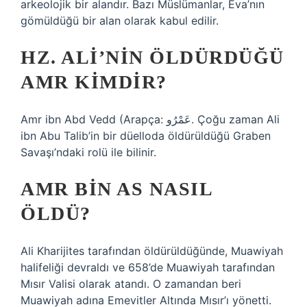
arkeolojik bir alandır. Bazı Müslümanlar, Eva’nın
gömüldüğü bir alan olarak kabul edilir.
HZ. ALI’NIN ÖLDÜRDÜĞÜ
AMR KIMDIR?
Amr ibn Abd Vedd (Arapça: عَمْرُو. Çoğu zaman Ali
ibn Abu Talib’in bir düelloda öldürüldüğü Graben
Savaşı’ndaki rolü ile bilinir.
AMR BIN AS NASIL
ÖLDÜ?
Ali Kharijites tarafından öldürüldüğünde, Muawiyah
halifeliği devraldı ve 658’de Muawiyah tarafından
Mısır Valisi olarak atandı. O zamandan beri
Muawiyah adına Emevitler Altında Mısır’ı yönetti.