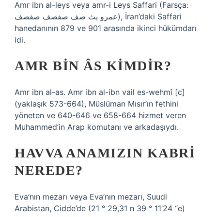
Amr ibn al-leys veya amr-i Leys Saffari (Farsça:
عمرو یث صف صفصف صفصف), İran’daki Saffari
hanedanının 879 ve 901 arasında ikinci hükümdarı
idi.
AMR BIN ÂS KIMDIR?
Amr ibn al-as. Amr ibn al-ibn vail es-wehmî [c]
(yaklaşık 573-664), Müslüman Mısır’ın fethini
yöneten ve 640-646 ve 658-664 hizmet veren
Muhammed’in Arap komutanı ve arkadaşıydı.
HAVVA ANAMIZIN KABRI
NEREDE?
Eva’nın mezarı veya Eva’nın mezarı, Suudi
Arabistan, Cidde’de (21 ° 29,31 n 39 ° 11’24 “e)