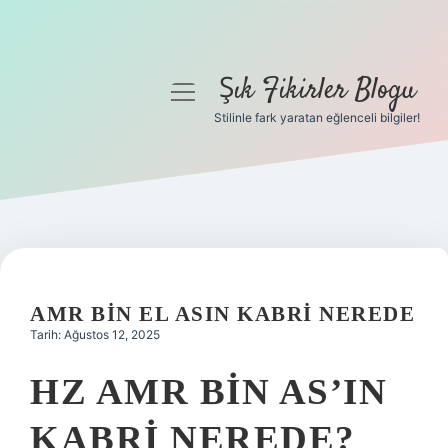
Şık Fikirler Blogu
menüyü
aç
Stilinle fark yaratan eğlenceli bilgiler!
Anasayfa
Gizlilik Politikası
Yasal Uyarı
Hakkımızda
AMR BIN EL ASIN KABRI NEREDE
Tarih: Ağustos 12, 2025
HZ AMR BIN AS’IN
KABRI NEREDE?