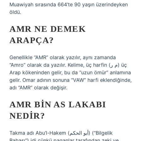
Muawiyah sırasında 664’te 90 yaşın üzerindeyken
öldü.
AMR NE DEMEK
ARAPÇA?
Genellikle “AMR” olarak yazılır, aynı zamanda
“Amro” olarak da yazılır. Kelime, üç harfin (م ر) üç
Arap kökeninden gelir, bu da “uzun ömür” anlamına
gelir. Omar adının sonuna “VAW” harfi eklendiğinde,
adı “AMR” olarak değişir.
AMR BIN AS LAKABI
NEDIR?
Takma adı Abu’l-Hakem (أبو الحكم) (“Bilgelik
Babası”) idi çünkü paganlar tarafından zeki ve