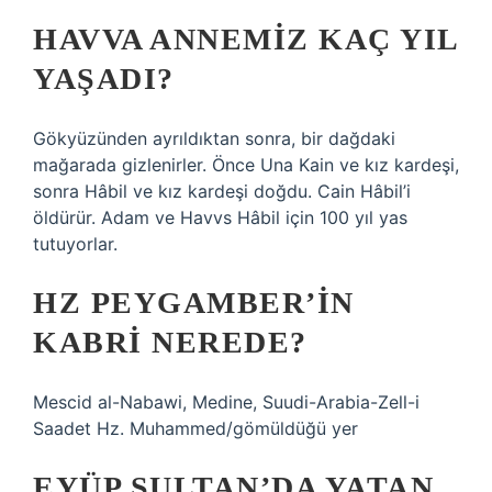
HAVVA ANNEMIZ KAÇ YIL
YAŞADI?
Gökyüzünden ayrıldıktan sonra, bir dağdaki
mağarada gizlenirler. Önce Una Kain ve kız kardeşi,
sonra Hâbil ve kız kardeşi doğdu. Cain Hâbil’i
öldürür. Adam ve Havvs Hâbil için 100 yıl yas
tutuyorlar.
HZ PEYGAMBER’IN
KABRI NEREDE?
Mescid al-Nabawi, Medine, Suudi-Arabia-Zell-i
Saadet Hz. Muhammed/gömüldüğü yer
EYÜP SULTAN’DA YATAN