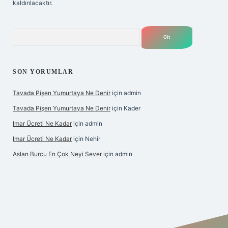
kaldırılacaktır.
Arama
SON YORUMLAR
Tavada Pişen Yumurtaya Ne Denir
için
admin
Tavada Pişen Yumurtaya Ne Denir
için
Kader
Imar Ücreti Ne Kadar
için
admin
Imar Ücreti Ne Kadar
için
Nehir
Aslan Burcu En Çok Neyi Sever
için
admin
.com/
betexper güvenilir mi
elexbetgiris.org