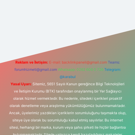
tonbet-giris.com/
betexper güvenilir mi
elexbetgiris.org
Reklam ve İletişim:
E-mail:
backlinkpaneli@gmail.com
Teams:
forumhizmeti@gmail.com
Whatsapp: 0262 606 0 726
Telegram:
@karabul
Yasal Uyarı:
Sitemiz, 5651 Sayılı Kanun gereğince Bilgi Teknolojileri
ve İletişim Kurumu (BTK) tarafından onaylanmış bir Yer Sağlayıcı
olarak hizmet vermektedir. Bu nedenle, sitedeki içerikleri proaktif
olarak denetleme veya araştırma yükümlülüğümüz bulunmamaktadır.
Ancak, üyelerimiz yazdıkları içeriklerin sorumluluğunu taşımakta olup,
siteye üye olarak bu sorumluluğu kabul etmiş sayılırlar. Bu internet
sitesi, herhangi bir marka, kurum veya şahıs şirketi ile hiçbir bağlantısı
bulunmamaktadır. Sitede yalnızca kendi hazırladığımız makaleler