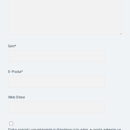
İsim*
E-Posta*
Web Sitesi
Daha sonraki yorumlarımda kullanılması için adım, e-posta adresim ve