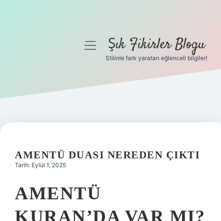
Şık Fikirler Blogu
menüyü
aç
Stilinle fark yaratan eğlenceli bilgiler!
Anasayfa
Gizlilik Politikası
Yasal Uyarı
Hakkımızda
AMENTÜ DUASI NEREDEN ÇIKTI
Tarih: Eylül 1, 2025
AMENTÜ
KURAN’DA VAR MI?