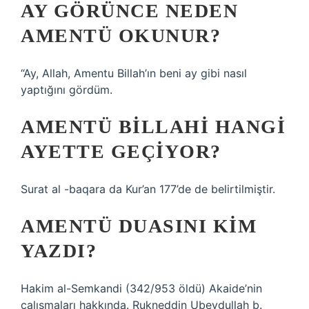
AY GÖRÜNCE NEDEN
AMENTÜ OKUNUR?
“Ay, Allah, Amentu Billah’ın beni ay gibi nasıl
yaptığını gördüm.
AMENTÜ BILLAHI HANGI
AYETTE GEÇIYOR?
Surat al -baqara da Kur’an 177’de de belirtilmiştir.
AMENTÜ DUASINI KIM
YAZDI?
Hakim al-Semkandi (342/953 öldü) Akaide’nin
çalışmaları hakkında. Rukneddin Ubeydullah b.