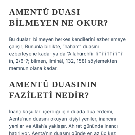
AMENTÜ DUASI
BILMEYEN NE OKUR?
Bu duaları bilmeyen herkes kendilerini ezberlemeye
çalışır; Bununla birlikte, “haham” duasını
ezberleyene kadar ya da “Allahürchfir lî î î î î î î î î î
în, 2/6-7; bilmen, ilmihâl, 132, 158) söylemekten
memnun olana kadar.
AMENTÜ DUASININ
FAZILETI NEDIR?
İnanç koşulları içerdiği için duada dua erdemi,
Aentu’nun duasını okuyan kişiyi yeniler, inancını
yeniler ve Allah’a yaklaşır. Ahiret gününde inancı
hatırlıyor. Aenta’nın duasını günde en az üç kez