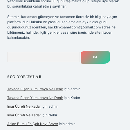
yazdıkları içeriklerin sorumluluğunu taşımakta olup, siteye üye olarak
bu sorumluluğu kabul etmiş sayılırlar.
Sitemiz, kar amacı gütmeyen ve tamamen ücretsiz bir bilgi paylaşım
platformudur. Hukuka ve yasal düzenlemelere aykırı olduğunu
düşündüğünüz içerikleri,
backlinkpanelicomtr@gmail.com
adresine
bildirmeniz halinde, ilgili içerikler yasal süre içerisinde sitemizden
kaldırılacaktır.
Arama
SON YORUMLAR
Tavada Pişen Yumurtaya Ne Denir
için
admin
Tavada Pişen Yumurtaya Ne Denir
için
Kader
Imar Ücreti Ne Kadar
için
admin
Imar Ücreti Ne Kadar
için
Nehir
Aslan Burcu En Çok Neyi Sever
için
admin