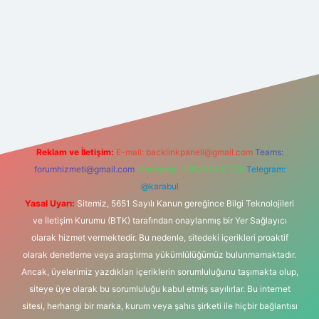
com/
betexper güvenilir mi
elexbetgiris.org
Reklam ve İletişim:
E-mail:
backlinkpaneli@gmail.com
Teams:
forumhizmeti@gmail.com
Whatsapp: 0262 606 0 726
Telegram:
@karabul
Yasal Uyarı:
Sitemiz, 5651 Sayılı Kanun gereğince Bilgi Teknolojileri
ve İletişim Kurumu (BTK) tarafından onaylanmış bir Yer Sağlayıcı
olarak hizmet vermektedir. Bu nedenle, sitedeki içerikleri proaktif
olarak denetleme veya araştırma yükümlülüğümüz bulunmamaktadır.
Ancak, üyelerimiz yazdıkları içeriklerin sorumluluğunu taşımakta olup,
siteye üye olarak bu sorumluluğu kabul etmiş sayılırlar. Bu internet
sitesi, herhangi bir marka, kurum veya şahıs şirketi ile hiçbir bağlantısı