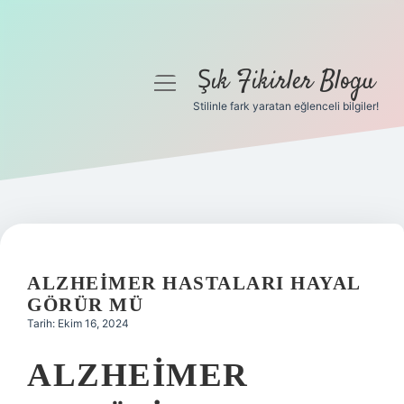
Şık Fikirler Blogu
menüyü
aç
Stilinle fark yaratan eğlenceli bilgiler!
Anasayfa
Gizlilik Politikası
Yasal Uyarı
Hakkımızda
ALZHEIMER HASTALARI HAYAL
GÖRÜR MÜ
Tarih: Ekim 16, 2024
ALZHEIMER