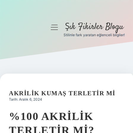
Şık Fikirler Blogu
menüyü
aç
Stilinle fark yaratan eğlenceli bilgiler!
Anasayfa
Gizlilik Politikası
Yasal Uyarı
Hakkımızda
AKRILIK KUMAŞ TERLETIR MI
Tarih: Aralık 6, 2024
%100 AKRILIK
TERLETIR MI?