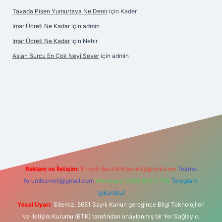
Tavada Pişen Yumurtaya Ne Denir
için
Kader
Imar Ücreti Ne Kadar
için
admin
Imar Ücreti Ne Kadar
için
Nehir
Aslan Burcu En Çok Neyi Sever
için
admin
com/
betexper güvenilir mi
elexbetgiris.org
Reklam ve İletişim:
E-mail:
backlinkpaneli@gmail.com
Teams:
forumhizmeti@gmail.com
Whatsapp: 0262 606 0 726
Telegram:
@karabul
Yasal Uyarı:
Sitemiz, 5651 Sayılı Kanun gereğince Bilgi Teknolojileri
ve İletişim Kurumu (BTK) tarafından onaylanmış bir Yer Sağlayıcı