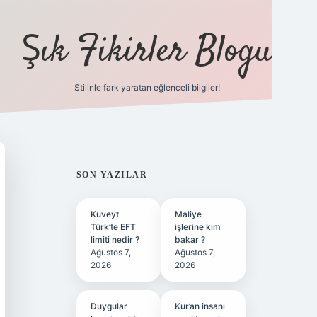
Şık Fikirler Blogu
Stilinle fark yaratan eğlenceli bilgiler!
https://hiltonbet-giris.c
SIDEBAR
SON YAZILAR
Kuveyt
Maliye
Türk’te EFT
işlerine kim
limiti nedir ?
bakar ?
Ağustos 7,
Ağustos 7,
2026
2026
Duygular
Kur’an insanı