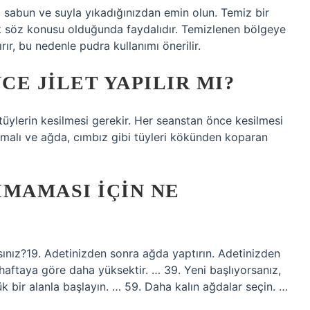
abun ve suyla yıkadığınızdan emin olun. Temiz bir
ak söz konusu olduğunda faydalıdır. Temizlenen bölgeye
ır, bu nedenle pudra kullanımı önerilir.
E JILET YAPILIR MI?
üylerin kesilmesi gerekir. Her seanstan önce kesilmesi
pılmalı ve ağda, cımbız gibi tüyleri kökünden koparan
IMAMASI IÇIN NE
sınız?19. Adetinizden sonra ağda yaptırın. Adetinizden
 haftaya göre daha yüksektir. … 39. Yeni başlıyorsanız,
ük bir alanla başlayın. … 59. Daha kalın ağdalar seçin. …