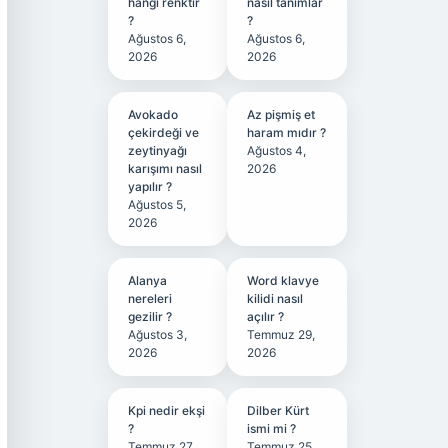
hangi renktir
nasıl tanımlar
?
?
Ağustos 6,
Ağustos 6,
2026
2026
Avokado
Az pişmiş et
çekirdeği ve
haram mıdır ?
zeytinyağı
Ağustos 4,
karışımı nasıl
2026
yapılır ?
Ağustos 5,
2026
Alanya
Word klavye
nereleri
kilidi nasıl
gezilir ?
açılır ?
Ağustos 3,
Temmuz 29,
2026
2026
Kpi nedir ekşi
Dilber Kürt
?
ismi mi ?
Temmuz 27,
Temmuz 25,