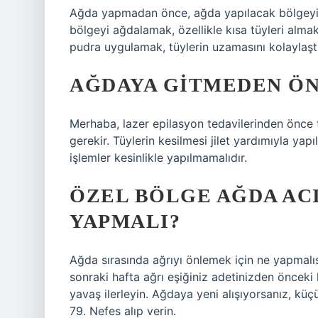
Ağda yapmadan önce, ağda yapılacak bölgeyi s
bölgeyi ağdalamak, özellikle kısa tüyleri alm
pudra uygulamak, tüylerin uzamasını kolaylaştır
AĞDAYA GITMEDEN ÖNC
Merhaba, lazer epilasyon tedavilerinden önce t
gerekir. Tüylerin kesilmesi jilet yardımıyla ya
işlemler kesinlikle yapılmamalıdır.
ÖZEL BÖLGE AĞDA AC
YAPMALI?
Ağda sırasında ağrıyı önlemek için ne yapmalı
sonraki hafta ağrı eşiğiniz adetinizden önceki
yavaş ilerleyin. Ağdaya yeni alışıyorsanız, küç
79. Nefes alıp verin.