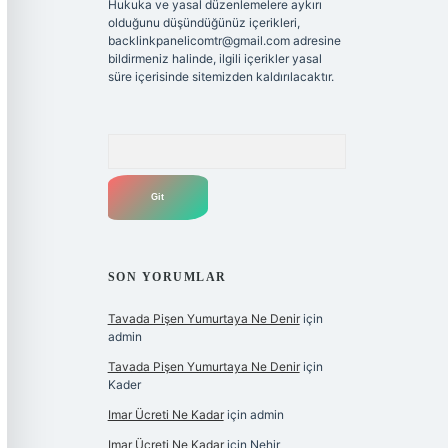
Hukuka ve yasal düzenlemelere aykırı
olduğunu düşündüğünüz içerikleri,
backlinkpanelicomtr@gmail.com
adresine
bildirmeniz halinde, ilgili içerikler yasal
süre içerisinde sitemizden kaldırılacaktır.
Arama
SON YORUMLAR
Tavada Pişen Yumurtaya Ne Denir
için
admin
Tavada Pişen Yumurtaya Ne Denir
için
Kader
Imar Ücreti Ne Kadar
için
admin
Imar Ücreti Ne Kadar
için
Nehir