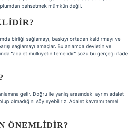
r toplumdan bahsetmek mümkün değil.
LIDIR?
mda birliği sağlamayı, baskıyı ortadan kaldırmayı ve
arışı sağlamayı amaçlar. Bu anlamda devletin ve
ında “adalet mülkiyetin temelidir” sözü bu gerçeği ifade
?
lamına gelir. Doğru ile yanlış arasındaki ayrım adalet
olup olmadığını söyleyebiliriz. Adalet kavramı temel
N ÖNEMLIDIR?