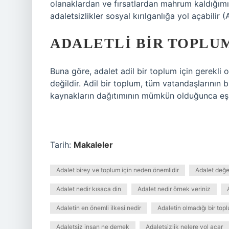
olanaklardan ve fırsatlardan mahrum kaldığımız
adaletsizlikler sosyal kırılganlığa yol açabilir
ADALETLI BIR TOPLU
Buna göre, adalet adil bir toplum için gerekli 
değildir. Adil bir toplum, tüm vatandaşlarının b
kaynakların dağıtımının mümkün olduğunca eşit
Tarih:
Makaleler
Adalet birey ve toplum için neden önemlidir
Adalet değe
Adalet nedir kısaca din
Adalet nedir örnek veriniz
Adaletin en önemli ilkesi nedir
Adaletin olmadığı bir top
Adaletsiz insan ne demek
Adaletsizlik nelere yol açar