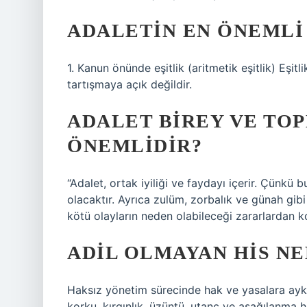
ADALETIN EN ÖNEMLI 
1. Kanun önünde eşitlik (aritmetik eşitlik) Eşit
tartışmaya açık değildir.
ADALET BIREY VE TOP
ÖNEMLIDIR?
“Adalet, ortak iyiliği ve faydayı içerir. Çünkü
olacaktır. Ayrıca zulüm, zorbalık ve günah gibi
kötü olayların neden olabileceği zararlardan k
ADIL OLMAYAN HIS NE
Haksız yönetim sürecinde hak ve yasalara aykı
korku, kırgınlık, üzüntü, utanç ve aşağılanma h