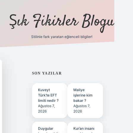
Şık Fikirler Blogu
Stilinle fark yaratan eğlenceli bilgiler!
https://hiltonbet-giris.c
SIDEBAR
SON YAZILAR
Kuveyt
Maliye
Türk’te EFT
işlerine kim
limiti nedir ?
bakar ?
Ağustos 7,
Ağustos 7,
2026
2026
Duygular
Kur’an insanı