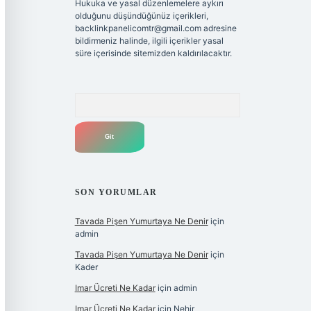
Hukuka ve yasal düzenlemelere aykırı
olduğunu düşündüğünüz içerikleri,
backlinkpanelicomtr@gmail.com
adresine
bildirmeniz halinde, ilgili içerikler yasal
süre içerisinde sitemizden kaldırılacaktır.
Arama
SON YORUMLAR
Tavada Pişen Yumurtaya Ne Denir
için
admin
Tavada Pişen Yumurtaya Ne Denir
için
Kader
Imar Ücreti Ne Kadar
için
admin
Imar Ücreti Ne Kadar
için
Nehir