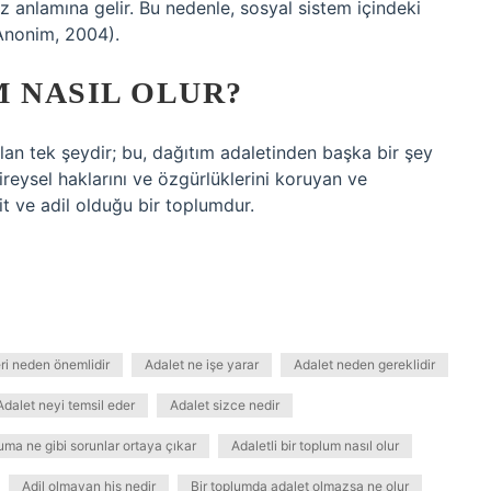
 anlamına gelir. Bu nedenle, sosyal sistem içindeki
 (Anonim, 2004).
M NASIL OLUR?
olan tek şeydir; bu, dağıtım adaletinden başka bir şey
ireysel haklarını ve özgürlüklerini koruyan ve
 ve adil olduğu bir toplumdur.
ri neden önemlidir
Adalet ne işe yarar
Adalet neden gereklidir
Adalet neyi temsil eder
Adalet sizce nedir
luma ne gibi sorunlar ortaya çıkar
Adaletli bir toplum nasıl olur
Adil olmayan his nedir
Bir toplumda adalet olmazsa ne olur