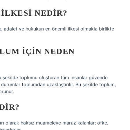
ILKESI NEDIR?
lik, adalet ve hukukun en önemli ilkesi olmakla birlikte
LUM IÇIN NEDEN
 bu şekilde toplumu oluşturan tüm insanlar güvende
 durumlar toplumdan uzaklaştırılır. Bu şekilde toplum,
orunur.
DIR?
rı olarak haksız muameleye maruz kalanlar; öfke,
issederler.