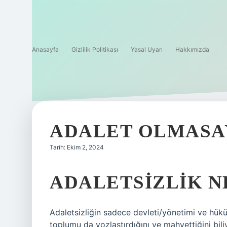
Anasayfa
Gizlilik Politikası
Yasal Uyarı
Hakkımızda
ADALET OLMASA
Tarih: Ekim 2, 2024
ADALETSIZLIK N
Adaletsizliğin sadece devleti/yönetimi ve hüküm
toplumu da yozlaştırdığını ve mahvettiğini bili