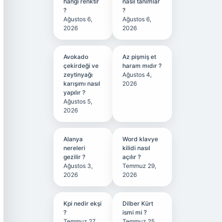
hangi renktir
nasıl tanımlar
?
?
Ağustos 6,
Ağustos 6,
2026
2026
Avokado
Az pişmiş et
çekirdeği ve
haram mıdır ?
zeytinyağı
Ağustos 4,
karışımı nasıl
2026
yapılır ?
Ağustos 5,
2026
Alanya
Word klavye
nereleri
kilidi nasıl
gezilir ?
açılır ?
Ağustos 3,
Temmuz 29,
2026
2026
Kpi nedir ekşi
Dilber Kürt
?
ismi mi ?
Temmuz 27,
Temmuz 25,