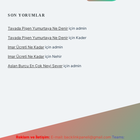
SON YORUMLAR
Tavada Pişen Yumurtaya Ne Denir
için
admin
Tavada Pişen Yumurtaya Ne Denir
için
Kader
Imar Ücreti Ne Kadar
için
admin
Imar Ücreti Ne Kadar
için
Nehir
Aslan Burcu En Çok Neyi Sever
için
admin
s.com/
betexper güvenilir mi
elexbetgiris.org
Reklam ve İletişim:
E-mail:
backlinkpaneli@gmail.com
Teams: