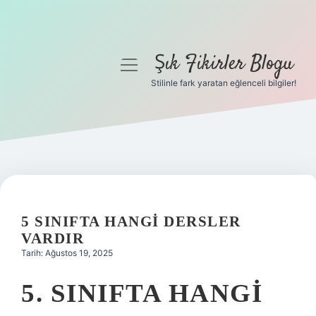
Şık Fikirler Blogu
menüyü
aç
Stilinle fark yaratan eğlenceli bilgiler!
Anasayfa
Gizlilik Politikası
Yasal Uyarı
Hakkımızda
5 SINIFTA HANGI DERSLER
VARDIR
Tarih: Ağustos 19, 2025
5. SINIFTA HANGI