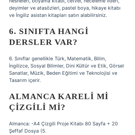
nesneleri, boyama kitabı, cetvel, heceleme lideri,
deyimler ve atasözleri, pastel boya, hikaye kitabı
ve İngiliz asistan kitapları satın alabilirsiniz.
6. SINIFTA HANGI
DERSLER VAR?
6. Sınıflar genellikle Türk, Matematik, Bilim,
İngilizce, Sosyal Bilimler, Dini Kültür ve Etik, Görsel
Sanatlar, Müzik, Beden Eğitimi ve Teknolojisi ve
Tasarım içerir.
ALMANCA KARELI MI
ÇIZGILI MI?
Almanca: -A4 Çizgili Proje Kitabı 80 Sayfa + 20
Şeffaf Dosya (5.