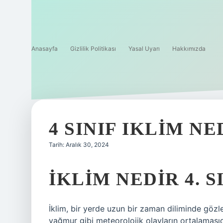
Anasayfa
Gizlilik Politikası
Yasal Uyarı
Hakkımızda
4 SINIF IKLIM NE
Tarih: Aralık 30, 2024
İKLIM NEDIR 4. S
İklim, bir yerde uzun bir zaman diliminde gözle
yağmur gibi meteorolojik olayların ortalamasıd