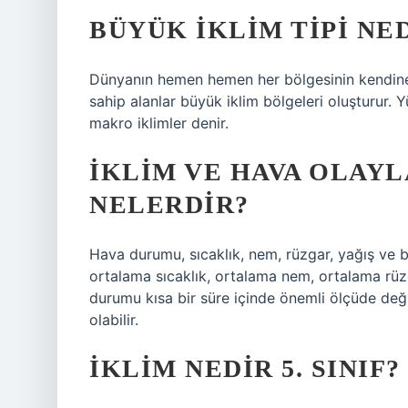
BÜYÜK IKLIM TIPI NE
Dünyanın hemen hemen her bölgesinin kendine ö
sahip alanlar büyük iklim bölgeleri oluşturur. Y
makro iklimler denir.
İKLIM VE HAVA OLAY
NELERDIR?
Hava durumu, sıcaklık, nem, rüzgar, yağış ve ba
ortalama sıcaklık, ortalama nem, ortalama rüzg
durumu kısa bir süre içinde önemli ölçüde değiş
olabilir.
İKLIM NEDIR 5. SINIF?