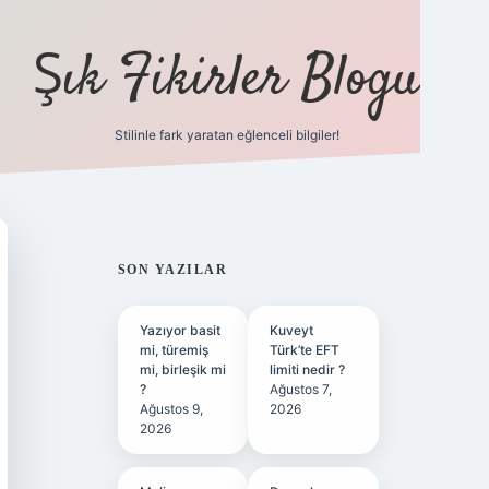
Şık Fikirler Blogu
Stilinle fark yaratan eğlenceli bilgiler!
https://hiltonbet-giris.co
SIDEBAR
SON YAZILAR
Yazıyor basit
Kuveyt
mi, türemiş
Türk’te EFT
mi, birleşik mi
limiti nedir ?
?
Ağustos 7,
Ağustos 9,
2026
2026