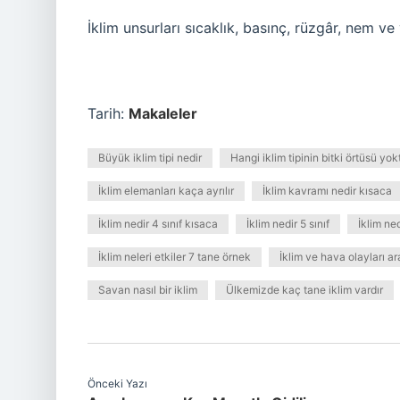
İklim unsurları sıcaklık, basınç, rüzgâr, nem ve y
Tarih:
Makaleler
Büyük iklim tipi nedir
Hangi iklim tipinin bitki örtüsü yok
İklim elemanları kaça ayrılır
İklim kavramı nedir kısaca
İklim nedir 4 sınıf kısaca
İklim nedir 5 sınıf
İklim ne
İklim neleri etkiler 7 tane örnek
İklim ve hava olayları ar
Savan nasıl bir iklim
Ülkemizde kaç tane iklim vardır
Önceki Yazı