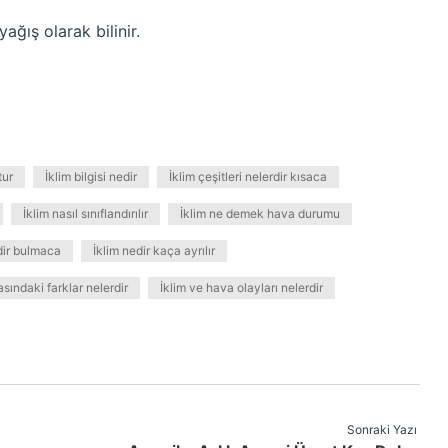
ağış olarak bilinir.
tur
İklim bilgisi nedir
İklim çeşitleri nelerdir kısaca
İklim nasıl sınıflandırılır
İklim ne demek hava durumu
dir bulmaca
İklim nedir kaça ayrılır
asındaki farklar nelerdir
İklim ve hava olayları nelerdir
Sonraki Yazı