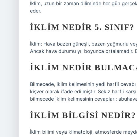
İklim, uzun bir zaman diliminde her gün gerçek
eder.
İKLIM NEDIR 5. SINIF?
İklim: Hava bazen güneşli, bazen yağmurlu vey
Ancak hava durumu yıl boyunca ortalamadır. B
İKLIM NEDIR BULMAC
Bilmecede, iklim kelimesinin yedi harfli cevabı a
kişver olarak ifade edilmiştir. Sekiz harfli karş
bilmecede iklim kelimesinin cevapları: abuhava
İKLIM BILGISI NEDIR?
İklim bilimi veya klimatoloji, atmosferde mey