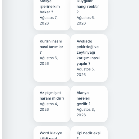
Maliye
Duygular
işlerine kim
hangi renktir
bakar ?
?
Ağustos 7,
Ağustos 6,
2026
2026
Kur’an insanı
Avokado
nasıl tanımlar
çekirdeği ve
?
zeytinyağı
Ağustos 6,
karışımı nasıl
2026
yapılır ?
Ağustos 5,
2026
Az pişmiş et
Alanya
haram mıdır ?
nereleri
Ağustos 4,
gezilir ?
2026
Ağustos 3,
2026
Word klavye
Kpi nedir ekşi
kilidi nasıl
?