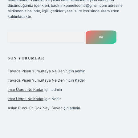
düşündüğünüz içerikleri,
backlinkpanelicomtr@gmail.com
adresine
bildirmeniz halinde, ilgili içerikler yasal süre içerisinde sitemizden
kaldırılacaktır.
Arama
SON YORUMLAR
Tavada Pişen Yumurtaya Ne Denir
için
admin
Tavada Pişen Yumurtaya Ne Denir
için
Kader
Imar Ücreti Ne Kadar
için
admin
Imar Ücreti Ne Kadar
için
Nehir
Aslan Burcu En Çok Neyi Sever
için
admin