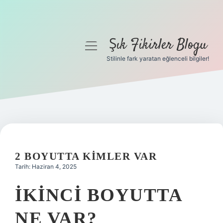
Şık Fikirler Blogu
menüyü
aç
Stilinle fark yaratan eğlenceli bilgiler!
Anasayfa
Gizlilik Politikası
Yasal Uyarı
Hakkımızda
2 BOYUTTA KIMLER VAR
Tarih: Haziran 4, 2025
İKINCI BOYUTTA
NE VAR?