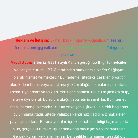
.com/
betexper güvenilir mi
elexbetgiris.org
Reklam ve İletişim:
E-mail:
backlinkpaneli@gmail.com
Teams:
forumhizmeti@gmail.com
Whatsapp: 0262 606 0 726
Telegram:
@karabul
Yasal Uyarı:
Sitemiz, 5651 Sayılı Kanun gereğince Bilgi Teknolojileri
ve İletişim Kurumu (BTK) tarafından onaylanmış bir Yer Sağlayıcı
olarak hizmet vermektedir. Bu nedenle, sitedeki içerikleri proaktif
olarak denetleme veya araştırma yükümlülüğümüz bulunmamaktadır.
Ancak, üyelerimiz yazdıkları içeriklerin sorumluluğunu taşımakta olup,
siteye üye olarak bu sorumluluğu kabul etmiş sayılırlar. Bu internet
sitesi, herhangi bir marka, kurum veya şahıs şirketi ile hiçbir bağlantısı
bulunmamaktadır. Sitede yalnızca kendi hazırladığımız makaleler
paylaşılmaktadır. Burada yer alan içerikler haber niteliği taşımamakta
olup, gerçek kurum ve kişiler hakkında paylaşım yapılmamaktadır.
Gerçek kurum ve kişiler ile isim benzerlikleri tamamen tesadüfidir.