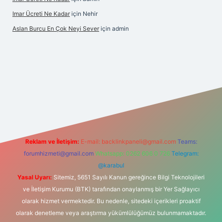
Imar Ücreti Ne Kadar
için
Nehir
Aslan Burcu En Çok Neyi Sever
için
admin
.com/
betexper güvenilir mi
elexbetgiris.org
Reklam ve İletişim:
E-mail:
backlinkpaneli@gmail.com
Teams:
forumhizmeti@gmail.com
Whatsapp: 0262 606 0 726
Telegram:
@karabul
Yasal Uyarı:
Sitemiz, 5651 Sayılı Kanun gereğince Bilgi Teknolojileri
ve İletişim Kurumu (BTK) tarafından onaylanmış bir Yer Sağlayıcı
olarak hizmet vermektedir. Bu nedenle, sitedeki içerikleri proaktif
olarak denetleme veya araştırma yükümlülüğümüz bulunmamaktadır.