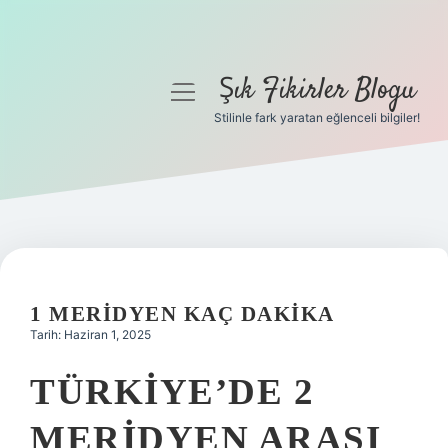
Şık Fikirler Blogu
menüyü
aç
Stilinle fark yaratan eğlenceli bilgiler!
Anasayfa
Gizlilik Politikası
Yasal Uyarı
Hakkımızda
1 MERIDYEN KAÇ DAKIKA
Tarih: Haziran 1, 2025
TÜRKIYE’DE 2
MERIDYEN ARASI