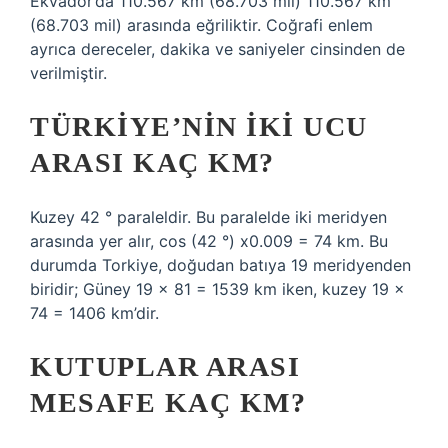
Ekvador’da 110.567 km (68.703 mil) 110.567 km
(68.703 mil) arasında eğriliktir. Coğrafi enlem
ayrıca dereceler, dakika ve saniyeler cinsinden de
verilmiştir.
TÜRKIYE’NIN IKI UCU
ARASI KAÇ KM?
Kuzey 42 ° paraleldir. Bu paralelde iki meridyen
arasında yer alır, cos (42 °) x0.009 = 74 km. Bu
durumda Torkiye, doğudan batıya 19 meridyenden
biridir; Güney 19 x 81 = 1539 km iken, kuzey 19 x
74 = 1406 km’dir.
KUTUPLAR ARASI
MESAFE KAÇ KM?