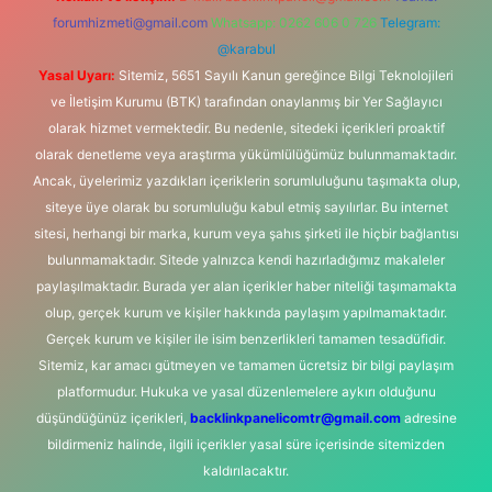
forumhizmeti@gmail.com
Whatsapp: 0262 606 0 726
Telegram:
@karabul
Yasal Uyarı:
Sitemiz, 5651 Sayılı Kanun gereğince Bilgi Teknolojileri
ve İletişim Kurumu (BTK) tarafından onaylanmış bir Yer Sağlayıcı
olarak hizmet vermektedir. Bu nedenle, sitedeki içerikleri proaktif
olarak denetleme veya araştırma yükümlülüğümüz bulunmamaktadır.
Ancak, üyelerimiz yazdıkları içeriklerin sorumluluğunu taşımakta olup,
siteye üye olarak bu sorumluluğu kabul etmiş sayılırlar. Bu internet
sitesi, herhangi bir marka, kurum veya şahıs şirketi ile hiçbir bağlantısı
bulunmamaktadır. Sitede yalnızca kendi hazırladığımız makaleler
paylaşılmaktadır. Burada yer alan içerikler haber niteliği taşımamakta
olup, gerçek kurum ve kişiler hakkında paylaşım yapılmamaktadır.
Gerçek kurum ve kişiler ile isim benzerlikleri tamamen tesadüfidir.
Sitemiz, kar amacı gütmeyen ve tamamen ücretsiz bir bilgi paylaşım
platformudur. Hukuka ve yasal düzenlemelere aykırı olduğunu
düşündüğünüz içerikleri,
backlinkpanelicomtr@gmail.com
adresine
bildirmeniz halinde, ilgili içerikler yasal süre içerisinde sitemizden
kaldırılacaktır.