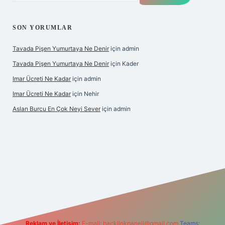
SON YORUMLAR
Tavada Pişen Yumurtaya Ne Denir
için
admin
Tavada Pişen Yumurtaya Ne Denir
için
Kader
Imar Ücreti Ne Kadar
için
admin
Imar Ücreti Ne Kadar
için
Nehir
Aslan Burcu En Çok Neyi Sever
için
admin
m/
betexper güvenilir mi
elexbetgiris.org
Reklam ve İletişim:
E-mail:
backlinkpaneli@gmail.com
Teams: