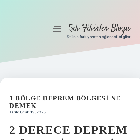
Şık Fikirler Blogu
menüyü
aç
Stilinle fark yaratan eğlenceli bilgiler!
Anasayfa
Gizlilik Politikası
Yasal Uyarı
Hakkımızda
1 BÖLGE DEPREM BÖLGESI NE
DEMEK
Tarih: Ocak 13, 2025
2 DERECE DEPREM