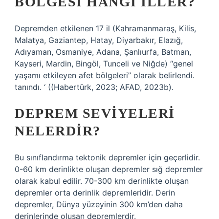
BÖLGESI HANGI ILLER?
Depremden etkilenen 17 il (Kahramanmaraş, Kilis,
Malatya, Gaziantep, Hatay, Diyarbakır, Elazığ,
Adıyaman, Osmaniye, Adana, Şanlıurfa, Batman,
Kayseri, Mardin, Bingöl, Tunceli ve Niğde) “genel
yaşamı etkileyen afet bölgeleri” olarak belirlendi.
tanındı. ‘ ((Habertürk, 2023; AFAD, 2023b).
DEPREM SEVIYELERI
NELERDIR?
Bu sınıflandırma tektonik depremler için geçerlidir.
0-60 km derinlikte oluşan depremler sığ depremler
olarak kabul edilir. 70-300 km derinlikte oluşan
depremler orta derinlik depremleridir. Derin
depremler, Dünya yüzeyinin 300 km’den daha
derinlerinde oluşan depremlerdir.