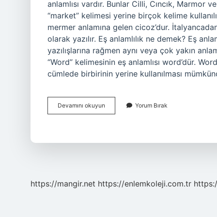
anlamlısı vardır. Bunlar Cilli, Cıncık, Marmor ve
“market” kelimesi yerine birçok kelime kullanıl
mermer anlamına gelen cicoz’dur. İtalyancadan d
olarak yazılır. Eş anlamlılık ne demek? Eş anlaml
yazılışlarına rağmen aynı veya çok yakın anlam
“Word” kelimesinin eş anlamlısı word’dür. Word
cümlede birbirinin yerine kullanılması mümkünd
Misket
Devamını okuyun
Yorum Bırak
Ve
Bilye
Eş
Anlamlı
Mı
https://mangir.net
https://enlemkoleji.com.tr
https: