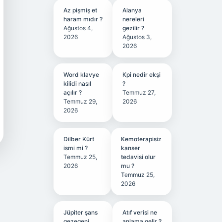
Az pişmiş et
Alanya
haram mıdır ?
nereleri
Ağustos 4,
gezilir ?
2026
Ağustos 3,
2026
Word klavye
Kpi nedir ekşi
kilidi nasıl
?
açılır ?
Temmuz 27,
Temmuz 29,
2026
2026
Dilber Kürt
Kemoterapisiz
ismi mi ?
kanser
Temmuz 25,
tedavisi olur
2026
mu ?
Temmuz 25,
2026
Jüpiter şans
Atıf verisi ne
gezegeni
anlama gelir ?