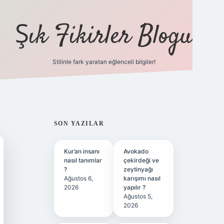
Şık Fikirler Blogu
Stilinle fark yaratan eğlenceli bilgiler!
https://hiltonbet-gi
SIDEBAR
SON YAZILAR
Kur’an insanı
Avokado
nasıl tanımlar
çekirdeği ve
?
zeytinyağı
Ağustos 6,
karışımı nasıl
2026
yapılır ?
Ağustos 5,
2026