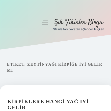
Şık Fikirler Blogu
menüyü
aç
Stilinle fark yaratan eğlenceli bilgiler!
Anasayfa
Gizlilik Politikası
Yasal Uyarı
ETIKET:
ZEYTINYAĞI KIRPIĞE IYI GELIR
MI
Hakkımızda
KIRPIKLERE HANGI YAĞ IYI
GELIR