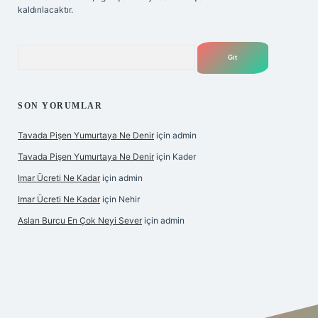
kaldırılacaktır.
Arama
SON YORUMLAR
Tavada Pişen Yumurtaya Ne Denir
için
admin
Tavada Pişen Yumurtaya Ne Denir
için
Kader
Imar Ücreti Ne Kadar
için
admin
Imar Ücreti Ne Kadar
için
Nehir
Aslan Burcu En Çok Neyi Sever
için
admin
tonbet-giris.com/
betexper güvenilir mi
elexbetgiris.org