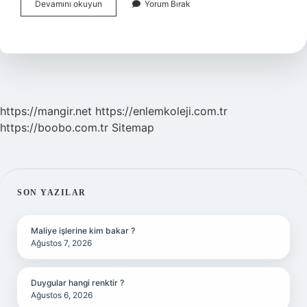
Kirpiklere
Devamını okuyun
Yorum Bırak
Hangi
Yağ
Iyi
Gelir
https://mangir.net
https://enlemkoleji.com.tr
https://boobo.com.tr
Sitemap
SIDEBAR
SON YAZILAR
Maliye işlerine kim bakar ?
Ağustos 7, 2026
Duygular hangi renktir ?
Ağustos 6, 2026