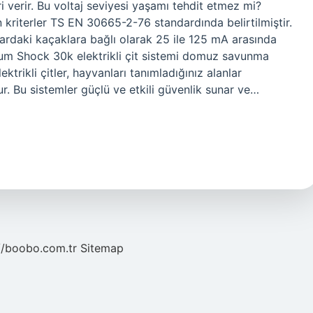
eri verir. Bu voltaj seviyesi yaşamı tehdit etmez mi?
 kriterler TS EN 30665-2-76 standardında belirtilmiştir.
lardaki kaçaklara bağlı olarak 25 ile 125 mA arasında
ium Shock 30k elektrikli çit sistemi domuz savunma
lektrikli çitler, hayvanları tanımladığınız alanlar
ur. Bu sistemler güçlü ve etkili güvenlik sunar ve…
//boobo.com.tr
Sitemap