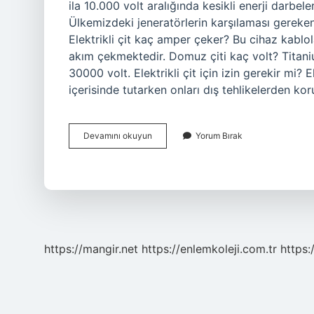
ila 10.000 volt aralığında kesikli enerji darbel
Ülkemizdeki jeneratörlerin karşılaması gereken
Elektrikli çit kaç amper çeker? Bu cihaz kablo
akım çekmektedir. Domuz çiti kaç volt? Titan
30000 volt. Elektrikli çit için izin gerekir mi? E
içerisinde tutarken onları dış tehlikelerden kor
Elektrikli
Devamını okuyun
Yorum Bırak
Çit
Kaç
Volt
Çarpar
https://mangir.net
https://enlemkoleji.com.tr
https: