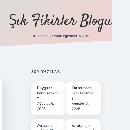
Şık Fikirler Blogu
Stilinle fark yaratan eğlenceli bilgiler!
https://hiltonbet-g
SIDEBAR
SON YAZILAR
Duygular
Kur’an insanı
hangi renktir
nasıl tanımlar
?
?
Ağustos 6,
Ağustos 6,
2026
2026
Avokado
Az pişmiş et