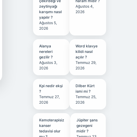
çekirdeği ve
haram mıdır ?
zeytinyağı
Ağustos 4,
karışımı nasıl
2026
yapılır ?
Ağustos 5,
2026
Alanya
Word klavye
nereleri
kilidi nasıl
gezilir ?
açılır ?
Ağustos 3,
Temmuz 29,
2026
2026
Kpi nedir ekşi
Dilber Kürt
?
ismi mi ?
Temmuz 27,
Temmuz 25,
2026
2026
Kemoterapisiz
Jüpiter şans
kanser
gezegeni
tedavisi olur
midir ?
mu ?
Temmuz 23,