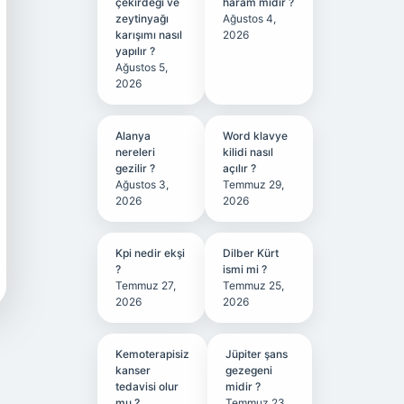
çekirdeği ve
haram mıdır ?
zeytinyağı
Ağustos 4,
karışımı nasıl
2026
yapılır ?
Ağustos 5,
2026
Alanya
Word klavye
nereleri
kilidi nasıl
gezilir ?
açılır ?
Ağustos 3,
Temmuz 29,
2026
2026
Kpi nedir ekşi
Dilber Kürt
?
ismi mi ?
Temmuz 27,
Temmuz 25,
2026
2026
Kemoterapisiz
Jüpiter şans
kanser
gezegeni
tedavisi olur
midir ?
mu ?
Temmuz 23,