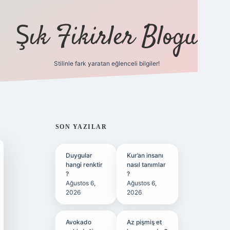
Şık Fikirler Blogu
Stilinle fark yaratan eğlenceli bilgiler!
https://hiltonbet-g
SIDEBAR
SON YAZILAR
Duygular
Kur’an insanı
hangi renktir
nasıl tanımlar
?
?
Ağustos 6,
Ağustos 6,
2026
2026
Avokado
Az pişmiş et