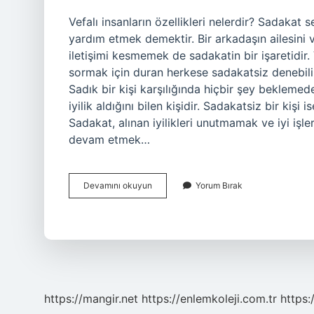
Vefalı insanların özellikleri nelerdir? Sadakat 
yardım etmek demektir. Bir arkadaşın ailesini
iletişimi kesmemek de sadakatin bir işaretidir. 
sormak için duran herkese sadakatsiz denebilir
Sadık bir kişi karşılığında hiçbir şey beklemed
iyilik aldığını bilen kişidir. Sadakatsiz bir kişi 
Sadakat, alınan iyilikleri unutmamak ve iyi işl
devam etmek…
Vefalı
Devamını okuyun
Yorum Bırak
Bir
Insanda
Olması
Gereken
Özellikler
Nelerdir
https://mangir.net
https://enlemkoleji.com.tr
https: