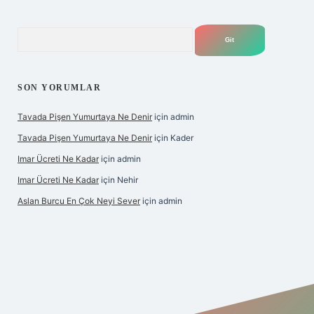
Arama
SON YORUMLAR
Tavada Pişen Yumurtaya Ne Denir
için
admin
Tavada Pişen Yumurtaya Ne Denir
için
Kader
Imar Ücreti Ne Kadar
için
admin
Imar Ücreti Ne Kadar
için
Nehir
Aslan Burcu En Çok Neyi Sever
için
admin
tonbet-giris.com/
betexper güvenilir mi
elexbetgiris.org