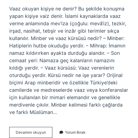
Vaaz okuyan kişiye ne denir? Bu şekilde konuşma
yapan kişiye vaiz denir. İslami kaynaklarda vaaz
verme anlamında mev‘iza (çoğulu: mevâ‘iz), tezkir,
irşad, nasihat, tebşir ve inzâr gibi terimler sıkça
kullanılır. Minber ve vaaz kürsüsü nedir? – Minber:
Hatiplerin hutbe okuduğu yerdir. – Mihrap: İmamın
namaz kıldırırken ayakta durduğu alandır. – Son
cemaat yeri: Namaza geç kalanların namazını
kıldığı yerdir. – Vaaz kürsüsü: Vaaz verenlerin
oturduğu yerdir. Kürsü nedir ne işe yarar? Orijinal
biçimi Arap minberidir ve özellikle Türkiye’deki
camilerde ve medreselerde vaaz veya konferanslar
için kullanılan bir mimari elemandır ve genellikle
merdivenle çıkılır. Minber kelimesi farklı çağlarda
ve farklı Müslüman…
Vaaz
Devamını okuyun
Yorum Bırak
Kürsüsü