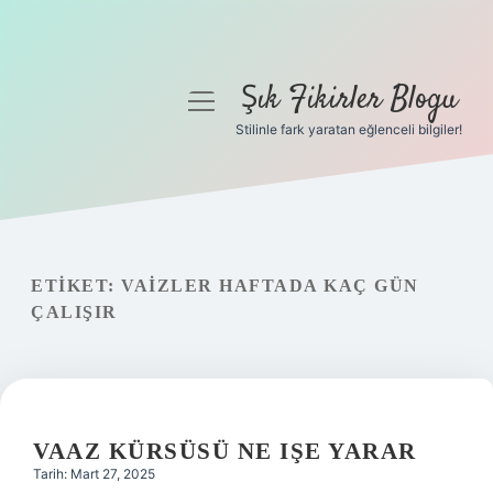
Şık Fikirler Blogu
menüyü
aç
Stilinle fark yaratan eğlenceli bilgiler!
Anasayfa
Gizlilik Politikası
Yasal Uyarı
ETIKET:
VAIZLER HAFTADA KAÇ GÜN
ÇALIŞIR
Hakkımızda
VAAZ KÜRSÜSÜ NE IŞE YARAR
Tarih: Mart 27, 2025