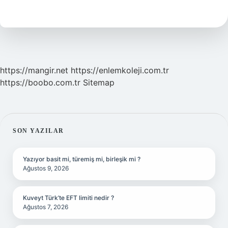
Ne
Işe
Yarar
https://mangir.net
https://enlemkoleji.com.tr
https://boobo.com.tr
Sitemap
SIDEBAR
SON YAZILAR
Yazıyor basit mi, türemiş mi, birleşik mi ?
Ağustos 9, 2026
Kuveyt Türk’te EFT limiti nedir ?
Ağustos 7, 2026