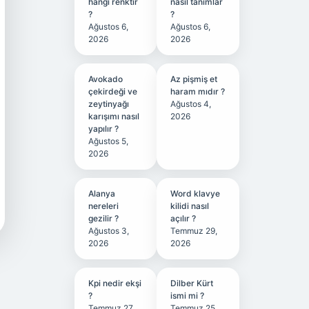
hangi renktir
nasıl tanımlar
?
?
Ağustos 6,
Ağustos 6,
2026
2026
Avokado
Az pişmiş et
çekirdeği ve
haram mıdır ?
zeytinyağı
Ağustos 4,
karışımı nasıl
2026
yapılır ?
Ağustos 5,
2026
Alanya
Word klavye
nereleri
kilidi nasıl
gezilir ?
açılır ?
Ağustos 3,
Temmuz 29,
2026
2026
Kpi nedir ekşi
Dilber Kürt
?
ismi mi ?
Temmuz 27,
Temmuz 25,