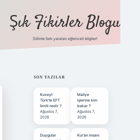
Şık Fikirler Blogu
Stilinle fark yaratan eğlenceli bilgiler!
https://hiltonbet-
SIDEBAR
SON YAZILAR
Kuveyt
Maliye
Türk’te EFT
işlerine kim
limiti nedir ?
bakar ?
Ağustos 7,
Ağustos 7,
2026
2026
Duygular
Kur’an insanı