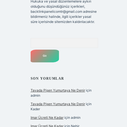
Hukuka ve yasal düzenlemelere aykırı
olduğunu düşündüğünüz içerikleri,
backlinkpanelicomtr@gmail.com
adresine
bildirmeniz halinde, ilgili içerikler yasal
süre içerisinde sitemizden kaldırılacaktır.
Arama
SON YORUMLAR
Tavada Pişen Yumurtaya Ne Denir
için
admin
Tavada Pişen Yumurtaya Ne Denir
için
Kader
Imar Ücreti Ne Kadar
için
admin
Imar Ücreti Ne Kadar
için
Nehir