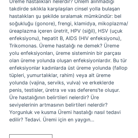
Üreme hastalıkları nelerdir? Önlem alınmadığı
takdirde sıklıkla karşılaşılan cinsel yolla bulaşan
hastalıkları şu şekilde sıralamak mümkündür: bel
soğukluğu (gonore), frengi, klamidya, mikoplazma/
üreaplazma içeren üretrit, HPV (siğil), HSV (uçuk
enfeksiyonu), hepatit B, AIDS (HIV enfeksiyonu),
Trikomonas. Üreme hastalığı ne demek? Üreme
yolu enfeksiyonları, üreme sisteminin bir parçası
olan üreme yolunda oluşan enfeksiyonlardır. Bu tür
enfeksiyonlar kadınlarda üst üreme yolunda (fallop
tüpleri, yumurtalıklar, rahim) veya alt üreme
yolunda (vajina, serviks, vulva) ve erkeklerde
penis, testisler, üretra ve vas deferens’te oluşur.
Üre hastalığının belirtileri nelerdir? Üre
seviyelerinin artmasının belirtileri nelerdir?
Yorgunluk ve kusma Üremi hastalığı nasıl tedavi
edilir? Tedavi. Üremi için en yaygın…