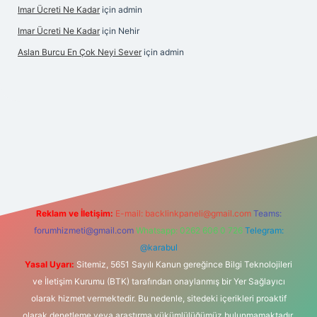
Imar Ücreti Ne Kadar
için
admin
Imar Ücreti Ne Kadar
için
Nehir
Aslan Burcu En Çok Neyi Sever
için
admin
ltonbet-giris.com/
betexper güvenilir mi
elexbetgiris.org
Reklam ve İletişim:
E-mail:
backlinkpaneli@gmail.com
Teams:
forumhizmeti@gmail.com
Whatsapp: 0262 606 0 726
Telegram:
@karabul
Yasal Uyarı:
Sitemiz, 5651 Sayılı Kanun gereğince Bilgi Teknolojileri
ve İletişim Kurumu (BTK) tarafından onaylanmış bir Yer Sağlayıcı
olarak hizmet vermektedir. Bu nedenle, sitedeki içerikleri proaktif
olarak denetleme veya araştırma yükümlülüğümüz bulunmamaktadır.