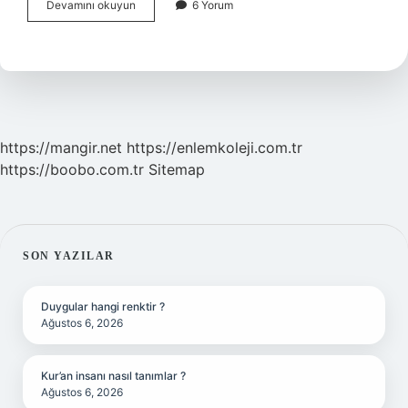
Üreme
Devamını okuyun
6 Yorum
Hastalığı
Nedir
https://mangir.net
https://enlemkoleji.com.tr
https://boobo.com.tr
Sitemap
SIDEBAR
SON YAZILAR
Duygular hangi renktir ?
Ağustos 6, 2026
Kur’an insanı nasıl tanımlar ?
Ağustos 6, 2026