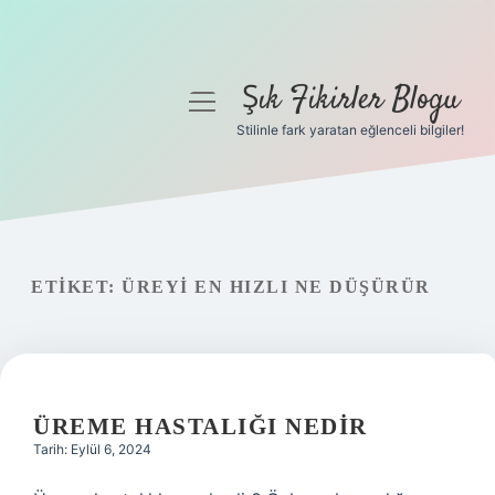
Şık Fikirler Blogu
menüyü
aç
Stilinle fark yaratan eğlenceli bilgiler!
Anasayfa
Gizlilik Politikası
Yasal Uyarı
ETIKET:
ÜREYI EN HIZLI NE DÜŞÜRÜR
Hakkımızda
ÜREME HASTALIĞI NEDIR
Tarih: Eylül 6, 2024