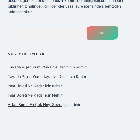
düşündüğünüz içerikleri,
backlinkpanelicomtr@gmail.com
adresine
bildirmeniz halinde, ilgili içerikler yasal süre içerisinde sitemizden
kaldırılacaktır.
Arama
SON YORUMLAR
Tavada Pişen Yumurtaya Ne Denir
için
admin
Tavada Pişen Yumurtaya Ne Denir
için
Kader
Imar Ücreti Ne Kadar
için
admin
Imar Ücreti Ne Kadar
için
Nehir
Aslan Burcu En Çok Neyi Sever
için
admin