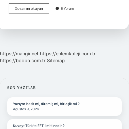
Üreme
Devamını okuyun
6 Yorum
Hastalığı
Nedir
https://mangir.net
https://enlemkoleji.com.tr
https://boobo.com.tr
Sitemap
SIDEBAR
SON YAZILAR
Yazıyor basit mi, türemiş mi, birleşik mi ?
Ağustos 9, 2026
Kuveyt Türk’te EFT limiti nedir ?