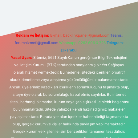
hiltonbet-giris.com/
betexper güvenilir mi
elexbetgiris.org
Reklam ve İletişim:
E-mail:
backlinkpaneli@gmail.com
Teams:
forumhizmeti@gmail.com
Whatsapp: 0262 606 0 726
Telegram:
@karabul
Yasal Uyarı:
Sitemiz, 5651 Sayılı Kanun gereğince Bilgi Teknolojileri
ve İletişim Kurumu (BTK) tarafından onaylanmış bir Yer Sağlayıcı
olarak hizmet vermektedir. Bu nedenle, sitedeki içerikleri proaktif
olarak denetleme veya araştırma yükümlülüğümüz bulunmamaktadır.
Ancak, üyelerimiz yazdıkları içeriklerin sorumluluğunu taşımakta olup,
siteye üye olarak bu sorumluluğu kabul etmiş sayılırlar. Bu internet
sitesi, herhangi bir marka, kurum veya şahıs şirketi ile hiçbir bağlantısı
bulunmamaktadır. Sitede yalnızca kendi hazırladığımız makaleler
paylaşılmaktadır. Burada yer alan içerikler haber niteliği taşımamakta
olup, gerçek kurum ve kişiler hakkında paylaşım yapılmamaktadır.
Gerçek kurum ve kişiler ile isim benzerlikleri tamamen tesadüfidir.