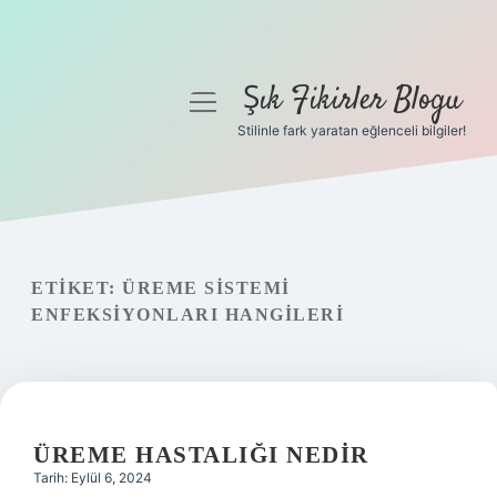
Şık Fikirler Blogu
menüyü
aç
Stilinle fark yaratan eğlenceli bilgiler!
Anasayfa
Gizlilik Politikası
Yasal Uyarı
ETIKET:
ÜREME SISTEMI
ENFEKSIYONLARI HANGILERI
Hakkımızda
ÜREME HASTALIĞI NEDIR
Tarih: Eylül 6, 2024