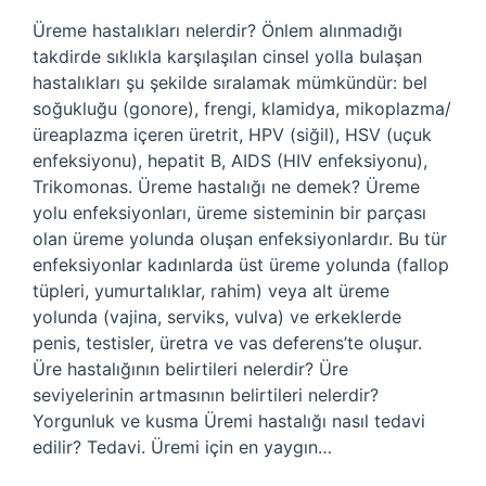
Üreme hastalıkları nelerdir? Önlem alınmadığı
takdirde sıklıkla karşılaşılan cinsel yolla bulaşan
hastalıkları şu şekilde sıralamak mümkündür: bel
soğukluğu (gonore), frengi, klamidya, mikoplazma/
üreaplazma içeren üretrit, HPV (siğil), HSV (uçuk
enfeksiyonu), hepatit B, AIDS (HIV enfeksiyonu),
Trikomonas. Üreme hastalığı ne demek? Üreme
yolu enfeksiyonları, üreme sisteminin bir parçası
olan üreme yolunda oluşan enfeksiyonlardır. Bu tür
enfeksiyonlar kadınlarda üst üreme yolunda (fallop
tüpleri, yumurtalıklar, rahim) veya alt üreme
yolunda (vajina, serviks, vulva) ve erkeklerde
penis, testisler, üretra ve vas deferens’te oluşur.
Üre hastalığının belirtileri nelerdir? Üre
seviyelerinin artmasının belirtileri nelerdir?
Yorgunluk ve kusma Üremi hastalığı nasıl tedavi
edilir? Tedavi. Üremi için en yaygın…