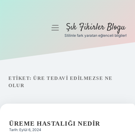
Şık Fikirler Blogu
menüyü
aç
Stilinle fark yaratan eğlenceli bilgiler!
Anasayfa
Gizlilik Politikası
Yasal Uyarı
ETIKET:
ÜRE TEDAVI EDILMEZSE NE
OLUR
Hakkımızda
ÜREME HASTALIĞI NEDIR
Tarih: Eylül 6, 2024