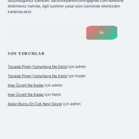
düşündüğünüz içerikleri,
backlinkpanelicomtr@gmail.com
adresine
bildirmeniz halinde, ilgili içerikler yasal süre içerisinde sitemizden
kaldırılacaktır.
Arama
SON YORUMLAR
Tavada Pişen Yumurtaya Ne Denir
için
admin
Tavada Pişen Yumurtaya Ne Denir
için
Kader
Imar Ücreti Ne Kadar
için
admin
Imar Ücreti Ne Kadar
için
Nehir
Aslan Burcu En Çok Neyi Sever
için
admin