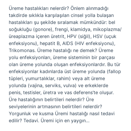
Üreme hastalıkları nelerdir? Önlem alınmadığı
takdirde sıklıkla karşılaşılan cinsel yolla bulaşan
hastalıkları şu şekilde sıralamak mümkündür: bel
soğukluğu (gonore), frengi, klamidya, mikoplazma/
üreaplazma içeren üretrit, HPV (siğil), HSV (uçuk
enfeksiyonu), hepatit B, AIDS (HIV enfeksiyonu),
Trikomonas. Üreme hastalığı ne demek? Üreme
yolu enfeksiyonları, üreme sisteminin bir parçası
olan üreme yolunda oluşan enfeksiyonlardır. Bu tür
enfeksiyonlar kadınlarda üst üreme yolunda (fallop
tüpleri, yumurtalıklar, rahim) veya alt üreme
yolunda (vajina, serviks, vulva) ve erkeklerde
penis, testisler, üretra ve vas deferens’te oluşur.
Üre hastalığının belirtileri nelerdir? Üre
seviyelerinin artmasının belirtileri nelerdir?
Yorgunluk ve kusma Üremi hastalığı nasıl tedavi
edilir? Tedavi. Üremi için en yaygın…