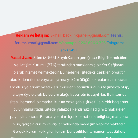
is.org
Reklam ve İletişim:
E-mail:
backlinkpaneli@gmail.com
Teams:
forumhizmeti@gmail.com
Whatsapp: 0262 606 0 726
Telegram:
@karabul
Yasal Uyarı:
Sitemiz, 5651 Sayılı Kanun gereğince Bilgi Teknolojileri
ve İletişim Kurumu (BTK) tarafından onaylanmış bir Yer Sağlayıcı
olarak hizmet vermektedir. Bu nedenle, sitedeki içerikleri proaktif
olarak denetleme veya araştırma yükümlülüğümüz bulunmamaktadır.
Ancak, üyelerimiz yazdıkları içeriklerin sorumluluğunu taşımakta olup,
siteye üye olarak bu sorumluluğu kabul etmiş sayılırlar. Bu internet
sitesi, herhangi bir marka, kurum veya şahıs şirketi ile hiçbir bağlantısı
bulunmamaktadır. Sitede yalnızca kendi hazırladığımız makaleler
paylaşılmaktadır. Burada yer alan içerikler haber niteliği taşımamakta
olup, gerçek kurum ve kişiler hakkında paylaşım yapılmamaktadır.
Gerçek kurum ve kişiler ile isim benzerlikleri tamamen tesadüfidir.