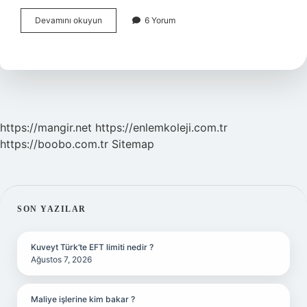
Üreme
Devamını okuyun
6 Yorum
Hastalığı
Nedir
https://mangir.net
https://enlemkoleji.com.tr
https://boobo.com.tr
Sitemap
SIDEBAR
SON YAZILAR
Kuveyt Türk’te EFT limiti nedir ?
Ağustos 7, 2026
Maliye işlerine kim bakar ?