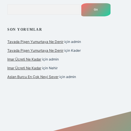
Arama
SON YORUMLAR
Tavada Pişen Yumurtaya Ne Denir
için
admin
Tavada Pişen Yumurtaya Ne Denir
için
Kader
Imar Ücreti Ne Kadar
için
admin
Imar Ücreti Ne Kadar
için
Nehir
Aslan Burcu En Çok Neyi Sever
için
admin
ltonbet-giris.com/
betexper güvenilir mi
elexbetgiris.org