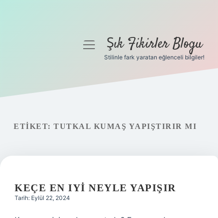
Şık Fikirler Blogu
menüyü
aç
Stilinle fark yaratan eğlenceli bilgiler!
Anasayfa
Gizlilik Politikası
Yasal Uyarı
ETIKET:
TUTKAL KUMAŞ YAPIŞTIRIR MI
Hakkımızda
KEÇE EN IYI NEYLE YAPIŞIR
Tarih: Eylül 22, 2024