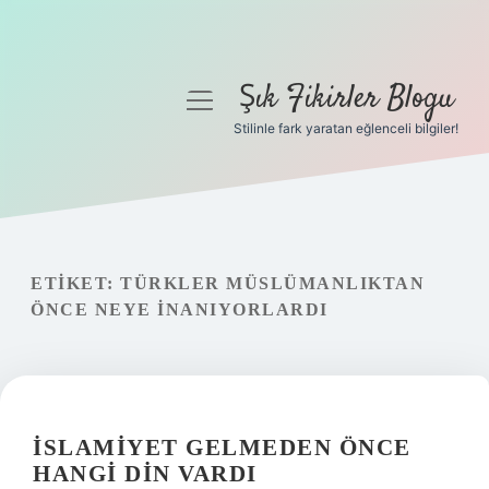
Şık Fikirler Blogu
menüyü
aç
Stilinle fark yaratan eğlenceli bilgiler!
Anasayfa
Gizlilik Politikası
Yasal Uyarı
ETIKET:
TÜRKLER MÜSLÜMANLIKTAN
ÖNCE NEYE INANIYORLARDI
Hakkımızda
İSLAMIYET GELMEDEN ÖNCE
HANGI DIN VARDI