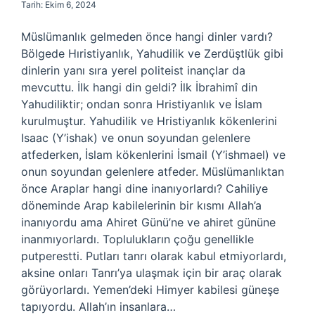
Tarih: Ekim 6, 2024
Müslümanlık gelmeden önce hangi dinler vardı?
Bölgede Hıristiyanlık, Yahudilik ve Zerdüştlük gibi
dinlerin yanı sıra yerel politeist inançlar da
mevcuttu. İlk hangi din geldi? İlk İbrahimî din
Yahudiliktir; ondan sonra Hristiyanlık ve İslam
kurulmuştur. Yahudilik ve Hristiyanlık kökenlerini
Isaac (Y’ishak) ve onun soyundan gelenlere
atfederken, İslam kökenlerini İsmail (Y’ishmael) ve
onun soyundan gelenlere atfeder. Müslümanlıktan
önce Araplar hangi dine inanıyorlardı? Cahiliye
döneminde Arap kabilelerinin bir kısmı Allah’a
inanıyordu ama Ahiret Günü’ne ve ahiret gününe
inanmıyorlardı. Toplulukların çoğu genellikle
putperestti. Putları tanrı olarak kabul etmiyorlardı,
aksine onları Tanrı’ya ulaşmak için bir araç olarak
görüyorlardı. Yemen’deki Himyer kabilesi güneşe
tapıyordu. Allah’ın insanlara…