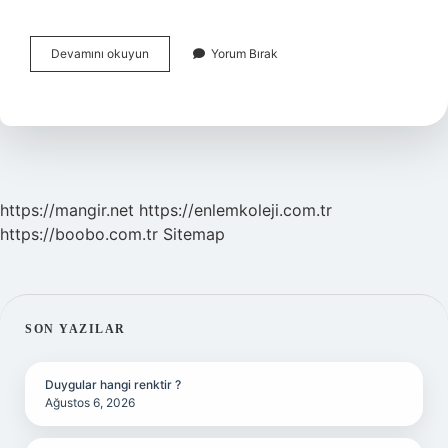
İSlamiyet
Devamını okuyun
Yorum Bırak
Gelmeden
Önce
Hangi
Din
Vardı
https://mangir.net
https://enlemkoleji.com.tr
https://boobo.com.tr
Sitemap
SIDEBAR
SON YAZILAR
Duygular hangi renktir ?
Ağustos 6, 2026