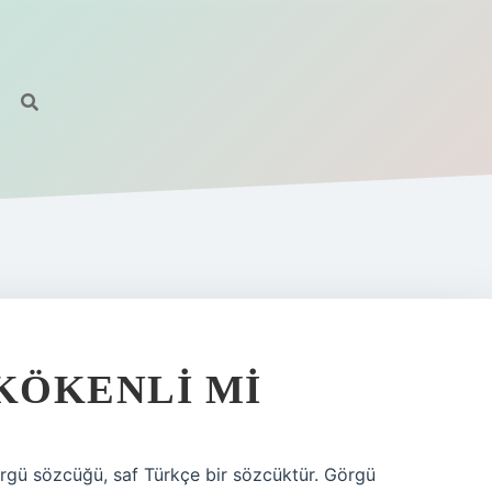
KÖKENLI MI
rgü sözcüğü, saf Türkçe bir sözcüktür. Görgü