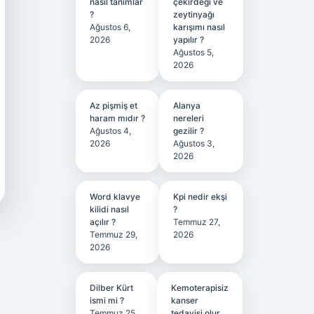
nasıl tanımlar
çekirdeği ve
?
zeytinyağı
Ağustos 6,
karışımı nasıl
2026
yapılır ?
Ağustos 5,
2026
Az pişmiş et
Alanya
haram mıdır ?
nereleri
Ağustos 4,
gezilir ?
2026
Ağustos 3,
2026
Word klavye
Kpi nedir ekşi
kilidi nasıl
?
açılır ?
Temmuz 27,
Temmuz 29,
2026
2026
Dilber Kürt
Kemoterapisiz
ismi mi ?
kanser
Temmuz 25,
tedavisi olur