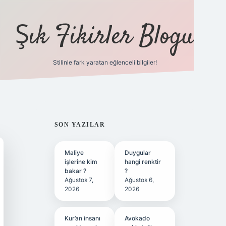
Şık Fikirler Blogu
Stilinle fark yaratan eğlenceli bilgiler!
https://hiltonbet-g
SIDEBAR
SON YAZILAR
Maliye
Duygular
işlerine kim
hangi renktir
bakar ?
?
Ağustos 7,
Ağustos 6,
2026
2026
Kur’an insanı
Avokado