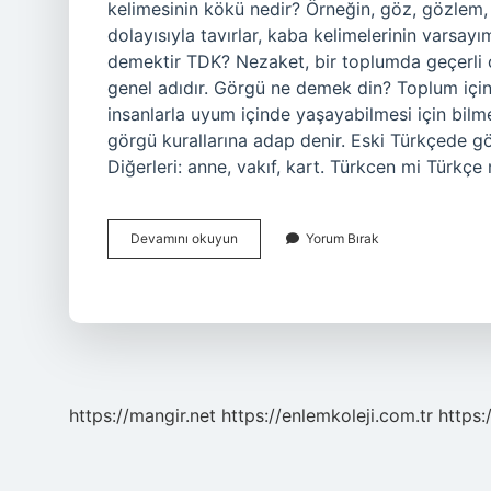
kelimesinin kökü nedir? Örneğin, göz, gözlem,
dolayısıyla tavırlar, kaba kelimelerinin varsay
demektir TDK? Nezaket, bir toplumda geçerli o
genel adıdır. Görgü ne demek din? Toplum için
insanlarla uyum içinde yaşayabilmesi için bil
görgü kurallarına adap denir. Eski Türkçede g
Diğerleri: anne, vakıf, kart. Türkcen mi Türkç
Görgü
Devamını okuyun
Yorum Bırak
Türkçe
Kökenli
Mi
https://mangir.net
https://enlemkoleji.com.tr
https: