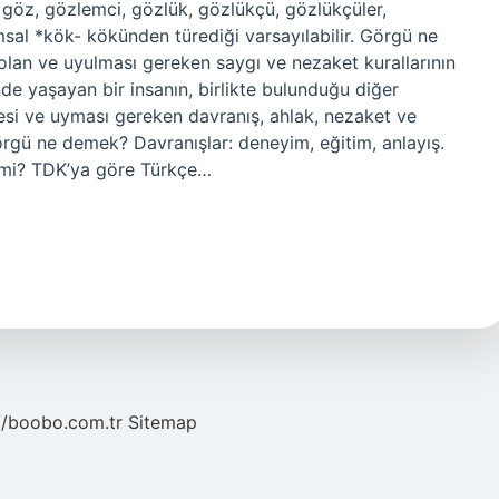
 göz, gözlemci, gözlük, gözlükçü, gözlükçüler,
ımsal *kök- kökünden türediği varsayılabilir. Görgü ne
lan ve uyulması gereken saygı ve nezaket kurallarının
de yaşayan bir insanın, birlikte bulunduğu diğer
mesi ve uyması gereken davranış, ahlak, nezaket ve
örgü ne demek? Davranışlar: deneyim, eğitim, anlayış.
e mi? TDK’ya göre Türkçe…
//boobo.com.tr
Sitemap