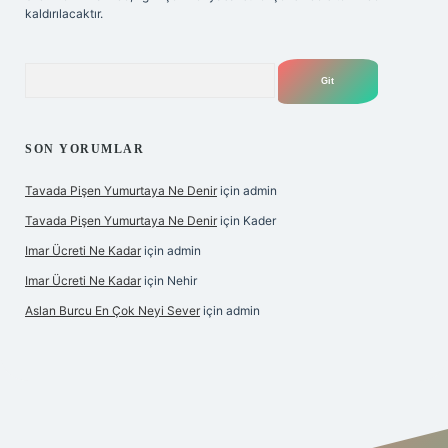
kaldırılacaktır.
Arama
SON YORUMLAR
Tavada Pişen Yumurtaya Ne Denir
için
admin
Tavada Pişen Yumurtaya Ne Denir
için
Kader
Imar Ücreti Ne Kadar
için
admin
Imar Ücreti Ne Kadar
için
Nehir
Aslan Burcu En Çok Neyi Sever
için
admin
tonbet-giris.com/
betexper güvenilir mi
elexbetgiris.org