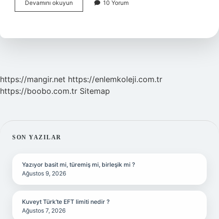
Tümel
Devamını okuyun
10 Yorum
Mantık
Nedir
https://mangir.net
https://enlemkoleji.com.tr
https://boobo.com.tr
Sitemap
SIDEBAR
SON YAZILAR
Yazıyor basit mi, türemiş mi, birleşik mi ?
Ağustos 9, 2026
Kuveyt Türk’te EFT limiti nedir ?
Ağustos 7, 2026