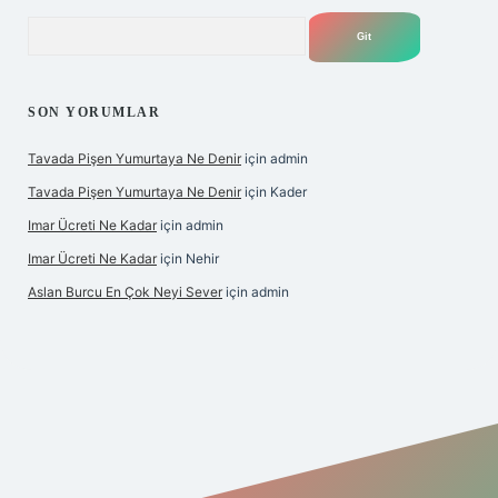
Arama
SON YORUMLAR
Tavada Pişen Yumurtaya Ne Denir
için
admin
Tavada Pişen Yumurtaya Ne Denir
için
Kader
Imar Ücreti Ne Kadar
için
admin
Imar Ücreti Ne Kadar
için
Nehir
Aslan Burcu En Çok Neyi Sever
için
admin
ltonbet-giris.com/
betexper güvenilir mi
elexbetgiris.org