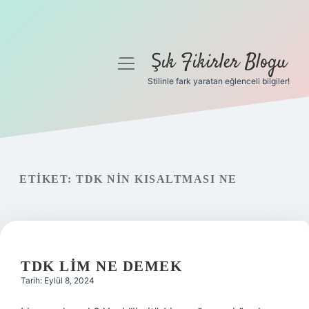
Şık Fikirler Blogu
menüyü
aç
Stilinle fark yaratan eğlenceli bilgiler!
Anasayfa
Gizlilik Politikası
Yasal Uyarı
ETIKET:
TDK NIN KISALTMASI NE
Hakkımızda
TDK LIM NE DEMEK
Tarih: Eylül 8, 2024