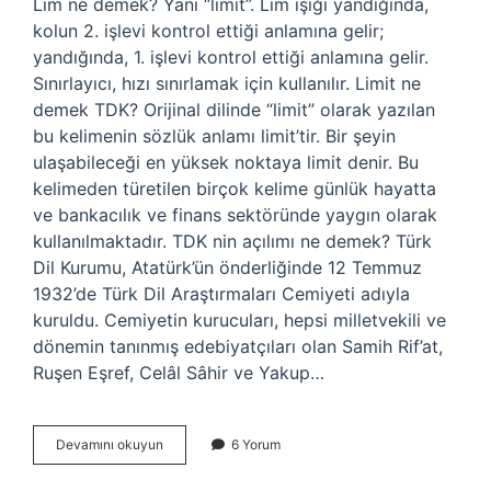
Lim ne demek? Yani “limit”. Lim ışığı yandığında,
kolun 2. işlevi kontrol ettiği anlamına gelir;
yandığında, 1. işlevi kontrol ettiği anlamına gelir.
Sınırlayıcı, hızı sınırlamak için kullanılır. Limit ne
demek TDK? Orijinal dilinde “limit” olarak yazılan
bu kelimenin sözlük anlamı limit’tir. Bir şeyin
ulaşabileceği en yüksek noktaya limit denir. Bu
kelimeden türetilen birçok kelime günlük hayatta
ve bankacılık ve finans sektöründe yaygın olarak
kullanılmaktadır. TDK nin açılımı ne demek? Türk
Dil Kurumu, Atatürk’ün önderliğinde 12 Temmuz
1932’de Türk Dil Araştırmaları Cemiyeti adıyla
kuruldu. Cemiyetin kurucuları, hepsi milletvekili ve
dönemin tanınmış edebiyatçıları olan Samih Rif’at,
Ruşen Eşref, Celâl Sâhir ve Yakup…
Tdk
Devamını okuyun
6 Yorum
Lim
Ne