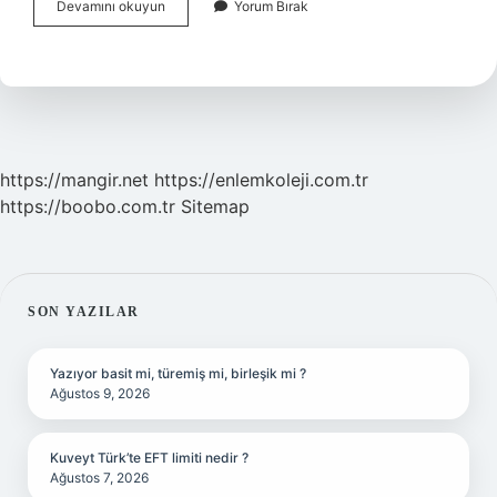
Formunuzu
Devamını okuyun
Yorum Bırak
Korumak
Için
Ne
Yapmalıyız
https://mangir.net
https://enlemkoleji.com.tr
https://boobo.com.tr
Sitemap
SIDEBAR
SON YAZILAR
Yazıyor basit mi, türemiş mi, birleşik mi ?
Ağustos 9, 2026
Kuveyt Türk’te EFT limiti nedir ?
Ağustos 7, 2026