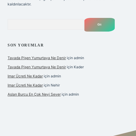
kaldırılacaktır.
Arama
SON YORUMLAR
Tavada Pişen Yumurtaya Ne Denir
için
admin
Tavada Pişen Yumurtaya Ne Denir
için
Kader
Imar Ücreti Ne Kadar
için
admin
Imar Ücreti Ne Kadar
için
Nehir
Aslan Burcu En Çok Neyi Sever
için
admin
tonbet-giris.com/
betexper güvenilir mi
elexbetgiris.org