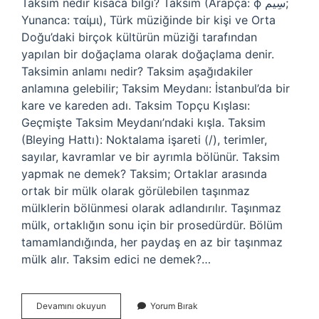
Taksim nedir kısaca bilgi? Taksim (Arapça: ϕ سِيم;
Yunanca: ταίμι), Türk müziğinde bir kişi ve Orta
Doğu’daki birçok kültürün müziği tarafından
yapılan bir doğaçlama olarak doğaçlama denir.
Taksimin anlamı nedir? Taksim aşağıdakiler
anlamına gelebilir; Taksim Meydanı: İstanbul’da bir
kare ve kareden adı. Taksim Topçu Kışlası:
Geçmişte Taksim Meydanı’ndaki kışla. Taksim
(Bleying Hattı): Noktalama işareti (/), terimler,
sayılar, kavramlar ve bir ayrımla bölünür. Taksim
yapmak ne demek? Taksim; Ortaklar arasında
ortak bir mülk olarak görülebilen taşınmaz
mülklerin bölünmesi olarak adlandırılır. Taşınmaz
mülk, ortaklığın sonu için bir prosedürdür. Bölüm
tamamlandığında, her paydaş en az bir taşınmaz
mülk alır. Taksim edici ne demek?…
Taksîm
Devamını okuyun
Yorum Bırak
Ne