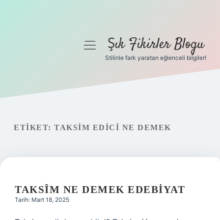
Şık Fikirler Blogu
menüyü
aç
Stilinle fark yaratan eğlenceli bilgiler!
Anasayfa
Gizlilik Politikası
Yasal Uyarı
ETIKET:
TAKSIM EDICI NE DEMEK
Hakkımızda
TAKSÎM NE DEMEK EDEBIYAT
Tarih: Mart 18, 2025