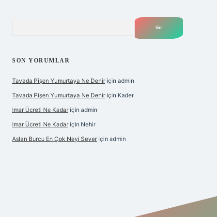
Arama
SON YORUMLAR
Tavada Pişen Yumurtaya Ne Denir
için
admin
Tavada Pişen Yumurtaya Ne Denir
için
Kader
Imar Ücreti Ne Kadar
için
admin
Imar Ücreti Ne Kadar
için
Nehir
Aslan Burcu En Çok Neyi Sever
için
admin
iltonbet-giris.com/
betexper güvenilir mi
elexbetgiris.org