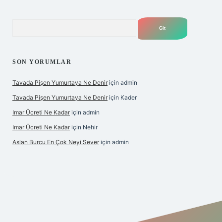
Arama
SON YORUMLAR
Tavada Pişen Yumurtaya Ne Denir
için
admin
Tavada Pişen Yumurtaya Ne Denir
için
Kader
Imar Ücreti Ne Kadar
için
admin
Imar Ücreti Ne Kadar
için
Nehir
Aslan Burcu En Çok Neyi Sever
için
admin
tonbet-giris.com/
betexper güvenilir mi
elexbetgiris.org