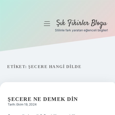
Şık Fikirler Blogu
menüyü
aç
Stilinle fark yaratan eğlenceli bilgiler!
Anasayfa
Gizlilik Politikası
Yasal Uyarı
ETIKET:
ŞECERE HANGI DILDE
Hakkımızda
ŞECERE NE DEMEK DIN
Tarih: Ekim 19, 2024