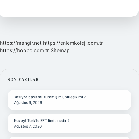
Demek
Din
https://mangir.net
https://enlemkoleji.com.tr
https://boobo.com.tr
Sitemap
SIDEBAR
SON YAZILAR
Yazıyor basit mi, türemiş mi, birleşik mi ?
Ağustos 9, 2026
Kuveyt Türk’te EFT limiti nedir ?
Ağustos 7, 2026