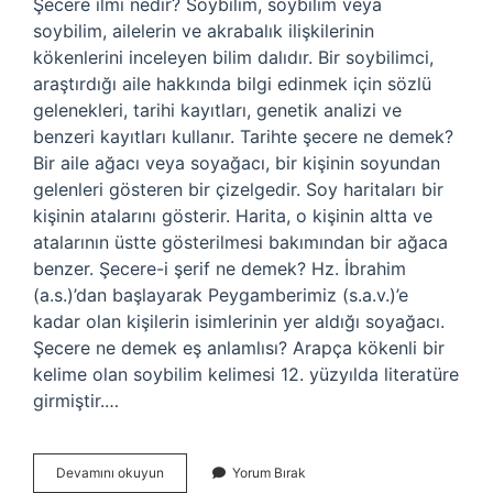
Şecere ilmi nedir? Soybilim, soybilim veya
soybilim, ailelerin ve akrabalık ilişkilerinin
kökenlerini inceleyen bilim dalıdır. Bir soybilimci,
araştırdığı aile hakkında bilgi edinmek için sözlü
gelenekleri, tarihi kayıtları, genetik analizi ve
benzeri kayıtları kullanır. Tarihte şecere ne demek?
Bir aile ağacı veya soyağacı, bir kişinin soyundan
gelenleri gösteren bir çizelgedir. Soy haritaları bir
kişinin atalarını gösterir. Harita, o kişinin altta ve
atalarının üstte gösterilmesi bakımından bir ağaca
benzer. Şecere-i şerif ne demek? Hz. İbrahim
(a.s.)’dan başlayarak Peygamberimiz (s.a.v.)’e
kadar olan kişilerin isimlerinin yer aldığı soyağacı.
Şecere ne demek eş anlamlısı? Arapça kökenli bir
kelime olan soybilim kelimesi 12. yüzyılda literatüre
girmiştir.…
Şecere
Devamını okuyun
Yorum Bırak
Ne