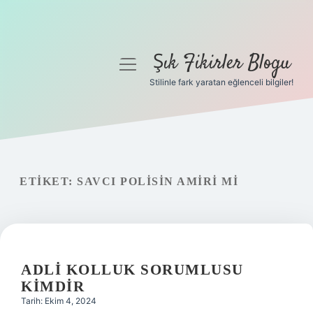
Şık Fikirler Blogu
menüyü
aç
Stilinle fark yaratan eğlenceli bilgiler!
Anasayfa
Gizlilik Politikası
Yasal Uyarı
ETIKET:
SAVCI POLISIN AMIRI MI
Hakkımızda
ADLI KOLLUK SORUMLUSU
KIMDIR
Tarih: Ekim 4, 2024