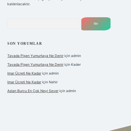
kaldırılacaktır.
Arama
SON YORUMLAR
Tavada Pişen Yumurtaya Ne Denir
için
admin
Tavada Pişen Yumurtaya Ne Denir
için
Kader
Imar Ücreti Ne Kadar
için
admin
Imar Ücreti Ne Kadar
için
Nehir
Aslan Burcu En Çok Neyi Sever
için
admin
tonbet-giris.com/
betexper güvenilir mi
elexbetgiris.org