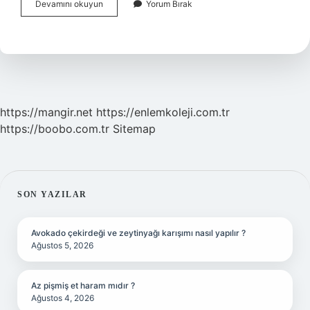
Adli
Devamını okuyun
Yorum Bırak
Kolluk
Sorumlusu
Kimdir
https://mangir.net
https://enlemkoleji.com.tr
https://boobo.com.tr
Sitemap
SIDEBAR
SON YAZILAR
Avokado çekirdeği ve zeytinyağı karışımı nasıl yapılır ?
Ağustos 5, 2026
Az pişmiş et haram mıdır ?
Ağustos 4, 2026